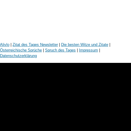
Alivlo
|
Zitat des Tages Newsletter
|
Die besten Witze und Zitate
|
Österreichische Sprüche
|
Spruch des Tages
|
Impressum
|
Datenschutzerklärung