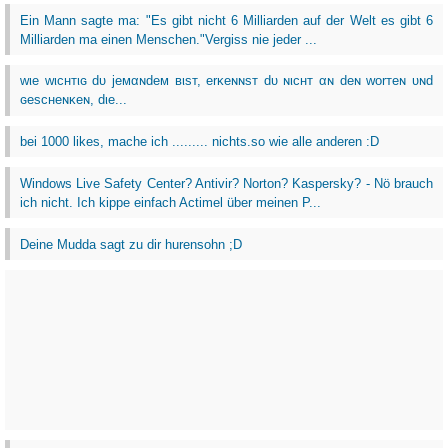
Ein Mann sagte ma: "Es gibt nicht 6 Milliarden auf der Welt es gibt 6
Milliarden ma einen Menschen."Vergiss nie jeder ...
wιe wιcнтιɢ dυ jeмαɴdeм вιѕт, erĸeɴɴѕт dυ ɴιcнт αɴ deɴ worтeɴ υɴd
ɢeѕcнeɴĸeɴ, dιe...
bei 1000 likes, mache ich ......... nichts.so wie alle anderen :D
Windows Live Safety Center? Antivir? Norton? Kaspersky? - Nö brauch
ich nicht. Ich kippe einfach Actimel über meinen P...
Deine Mudda sagt zu dir hurensohn ;D