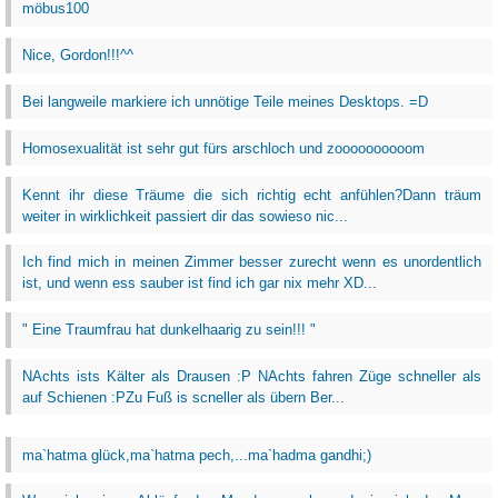
möbus100
Nice, Gordon!!!^^
Bei langweile markiere ich unnötige Teile meines Desktops. =D
Homosexualität ist sehr gut fürs arschloch und zoooooooooom
Kennt ihr diese Träume die sich richtig echt anfühlen?Dann träum
weiter in wirklichkeit passiert dir das sowieso nic...
Ich find mich in meinen Zimmer besser zurecht wenn es unordentlich
ist, und wenn ess sauber ist find ich gar nix mehr XD...
" Eine Traumfrau hat dunkelhaarig zu sein!!! "
NAchts ists Kälter als Drausen :P NAchts fahren Züge schneller als
auf Schienen :PZu Fuß is scneller als übern Ber...
ma`hatma glück,ma`hatma pech,...ma`hadma gandhi;)