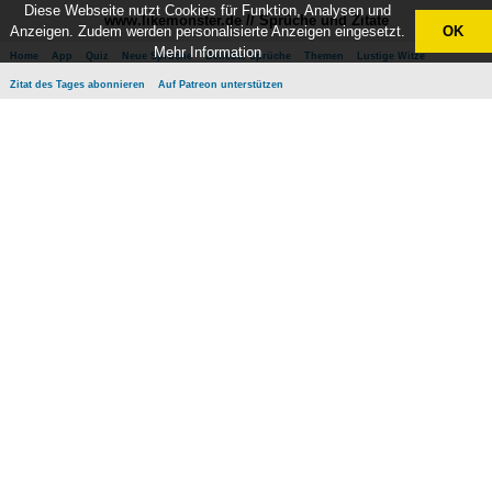
Diese Webseite nutzt Cookies für Funktion, Analysen und
www.likemonster.de // Sprüche und Zitate
Anzeigen. Zudem werden personalisierte Anzeigen eingesetzt.
OK
Mehr Information
Home
App
Quiz
Neue Sprüche
Beliebte Sprüche
Themen
Lustige Witze
Zitat des Tages abonnieren
Auf Patreon unterstützen