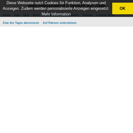
Diese Webseite nutzt Cookies für Funktion, Analysen und
www.likemonster.de // Sprüche und Zitate
Anzeigen. Zudem werden personalisierte Anzeigen eingesetzt.
OK
Mehr Information
Home
App
Quiz
Neue Sprüche
Beliebte Sprüche
Themen
Lustige Witze
Zitat des Tages abonnieren
Auf Patreon unterstützen