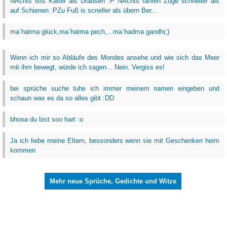
NAchts ists Kälter als Drausen :P NAchts fahren Züge schneller als
auf Schienen :PZu Fuß is scneller als übern Ber...
ma`hatma glück,ma`hatma pech,...ma`hadma gandhi;)
Wenn ich mir so Abläufe des Mondes ansehe und wie sich das Meer
mit ihm bewegt, würde ich sagen... Nein. Vergiss es!
bei sprüche suche tuhe ich immer meinem namen eingeben und
schaun was es da so alles gibt :DD
bhooa du bist soo hart :o
Ja ich liebe meine Eltern, bessonders wenn sie mit Geschenken heim
kommen
Mehr neue Sprüche, Gedichte und Witze