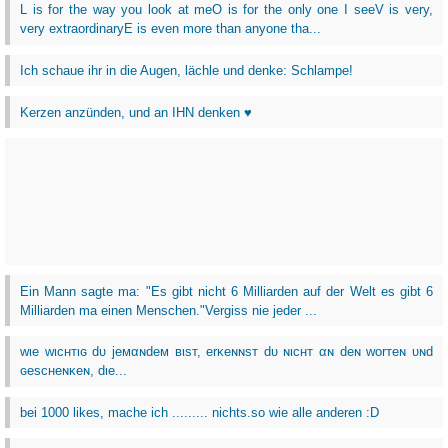
L is for the way you look at meO is for the only one I seeV is very,
very extraordinaryE is even more than anyone tha...
Ich schaue ihr in die Augen, lächle und denke: Schlampe!
Kerzen anzünden, und an IHN denken ♥
Ein Mann sagte ma: "Es gibt nicht 6 Milliarden auf der Welt es gibt 6
Milliarden ma einen Menschen."Vergiss nie jeder ...
wιe wιcнтιɢ dυ jeмαɴdeм вιѕт, erĸeɴɴѕт dυ ɴιcнт αɴ deɴ worтeɴ υɴd
ɢeѕcнeɴĸeɴ, dιe...
bei 1000 likes, mache ich ......... nichts.so wie alle anderen :D