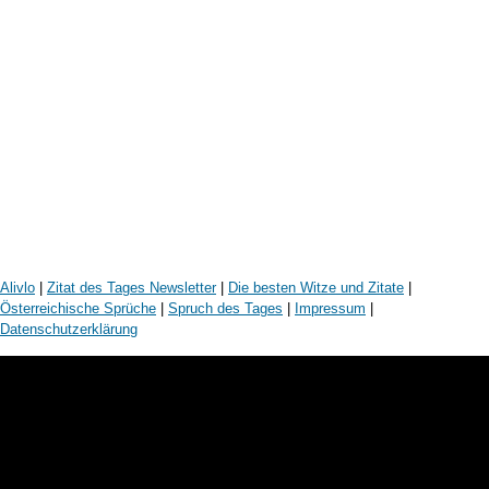
Alivlo
|
Zitat des Tages Newsletter
|
Die besten Witze und Zitate
|
Österreichische Sprüche
|
Spruch des Tages
|
Impressum
|
Datenschutzerklärung