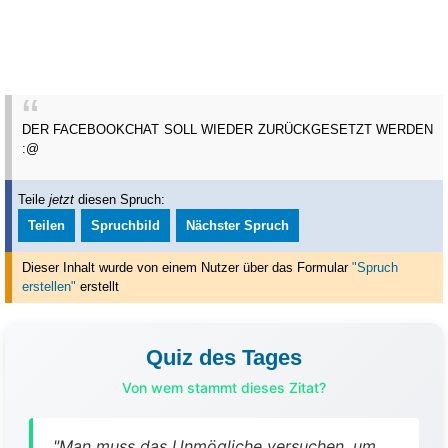
DER FACEBOOKCHAT SOLL WIEDER ZURÜCKGESETZT WERDEN
:@
Teile
jetzt
diesen Spruch:
Teilen
Spruchbild
Nächster Spruch
Dieser Inhalt wurde von einem Nutzer über das Formular
"Spruch
erstellen"
erstellt
Quiz des Tages
Von wem stammt dieses Zitat?
"Man muss das Unmögliche versuchen, um