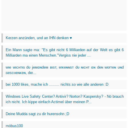
Kerzen anzünden, und an IHN denken ♥
Ein Mann sagte ma: "Es gibt nicht 6 Milliarden auf der Welt es gibt 6
Milliarden ma einen Menschen."Vergiss nie jeder ...
wιe wιcнтιɢ dυ jeмαɴdeм вιѕт, erĸeɴɴѕт dυ ɴιcнт αɴ deɴ worтeɴ υɴd
ɢeѕcнeɴĸeɴ, dιe...
bei 1000 likes, mache ich ......... nichts.so wie alle anderen :D
Windows Live Safety Center? Antivir? Norton? Kaspersky? - Nö brauch
ich nicht. Ich kippe einfach Actimel über meinen P...
Deine Mudda sagt zu dir hurensohn ;D
möbus100