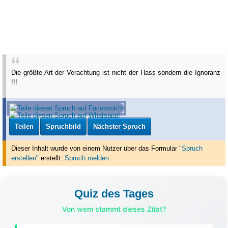
Die größte Art der Verachtung ist nicht der Hass sondern die Ignoranz
!!!
Teilen
Spruchbild
Nächster Spruch
Dieser Inhalt wurde von einem Nutzer über das Formular
"Spruch
erstellen"
erstellt
.
Spruch melden
Quiz des Tages
Von wem stammt dieses Zitat?