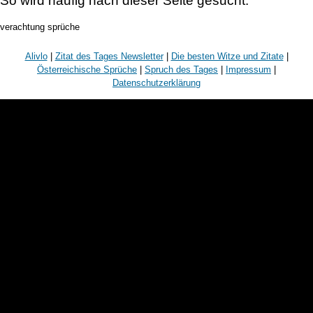
So wird häufig nach dieser Seite gesucht:
verachtung sprüche
Alivlo
|
Zitat des Tages Newsletter
|
Die besten Witze und Zitate
|
Österreichische Sprüche
|
Spruch des Tages
|
Impressum
|
Datenschutzerklärung