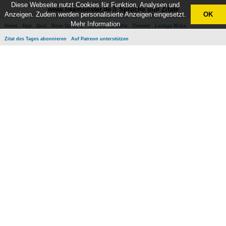
Diese Webseite nutzt Cookies für Funktion, Analysen und
www.likemonster.de // Sprüche und Zitate
Anzeigen. Zudem werden personalisierte Anzeigen eingesetzt.
OK
Mehr Information
Home
App
Quiz
Neue Sprüche
Beliebte Sprüche
Themen
Lustige Witze
Zitat des Tages abonnieren
Auf Patreon unterstützen