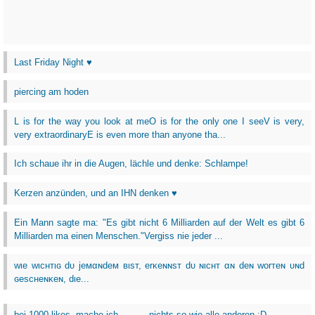
Last Friday Night ♥
piercing am hoden
L is for the way you look at meO is for the only one I seeV is very,
very extraordinaryE is even more than anyone tha...
Ich schaue ihr in die Augen, lächle und denke: Schlampe!
Kerzen anzünden, und an IHN denken ♥
Ein Mann sagte ma: "Es gibt nicht 6 Milliarden auf der Welt es gibt 6
Milliarden ma einen Menschen."Vergiss nie jeder ...
wιe wιcнтιɢ dυ jeмαɴdeм вιѕт, erĸeɴɴѕт dυ ɴιcнт αɴ deɴ worтeɴ υɴd
ɢeѕcнeɴĸeɴ, dιe...
bei 1000 likes, mache ich ......... nichts.so wie alle anderen :D