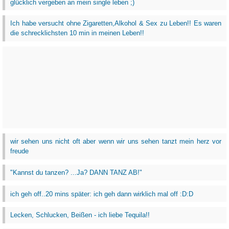
glücklich vergeben an mein single leben ;)
Ich habe versucht ohne Zigaretten,Alkohol & Sex zu Leben!! Es waren
die schrecklichsten 10 min in meinen Leben!!
wir sehen uns nicht oft aber wenn wir uns sehen tanzt mein herz vor
freude
"Kannst du tanzen? ...Ja? DANN TANZ AB!"
ich geh off..20 mins später: ich geh dann wirklich mal off :D:D
Lecken, Schlucken, Beißen - ich liebe Tequila!!