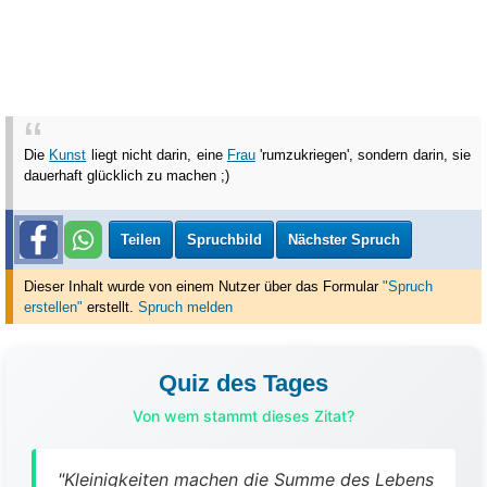
Die
Kunst
liegt nicht darin, eine
Frau
'rumzukriegen', sondern darin, sie
dauerhaft glücklich zu machen ;)
Teilen
Spruchbild
Nächster Spruch
Dieser Inhalt wurde von einem Nutzer über das Formular
"Spruch
erstellen"
erstellt
.
Spruch melden
Quiz des Tages
Von wem stammt dieses Zitat?
"Kleinigkeiten machen die Summe des Lebens