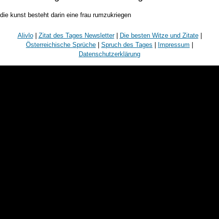
die kunst besteht darin eine frau rumzukriegen
Alivlo
|
Zitat des Tages Newsletter
|
Die besten Witze und Zitate
|
Österreichische Sprüche
|
Spruch des Tages
|
Impressum
|
Datenschutzerklärung