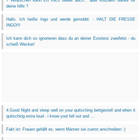
? verarschen kann ich mich selber auch... aber trotzdem danke für
deine hilfe ?
Hallo. Ich heiße Ingo und werde gemobbt. - HALT DIE FRESSE
INGO!!!
Ich kann dich so ignorieren dass du an deiner Existenz zweifelst - du
scheiß Wecker!
4.Good Night and sleep well on your quitsching bettgestell and when it
quitsching extra loud - i know youl fell out and ...
Fakt ist: Frauen gefällt es, wenn Männer sie zuerst anschreiben :)