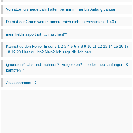
Vorsätze fürs neue Jahr halten bei mir immer bis Anfang Januar .
Du bist der Grund warum andere mich nicht interessieren...! <3 (:
mein lieblinssport ist .... naschen!^^
Kannst du den Fehler finden? 1 2 3 4 5 6 7 8 9 10 11 12 13 14 15 16 17
18 19 20 Hast du ihn? Nein? Ich sags dir. Ich hab...
ignorieren? abstand nehmen? vergessen? - oder neu anfangen &
kämpfen ?
Zeaaaaaaaaas :D