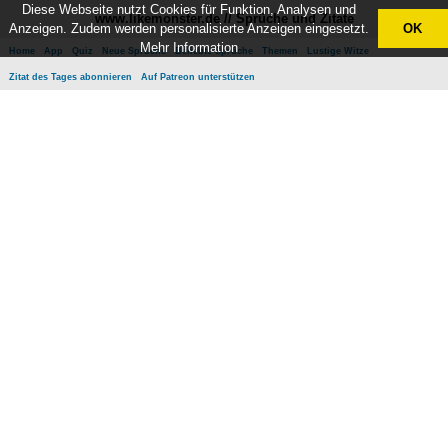
Diese Webseite nutzt Cookies für Funktion, Analysen und
www.likemonster.de // Sprüche und Zitate
Anzeigen. Zudem werden personalisierte Anzeigen eingesetzt.
OK
Mehr Information
Home
App
Quiz
Neue Sprüche
Beliebte Sprüche
Themen
Lustige Witze
Zitat des Tages abonnieren
Auf Patreon unterstützen