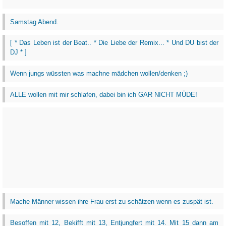
Samstag Abend.
[ * Das Leben ist der Beat.. * Die Liebe der Remix... * Und DU bist der
DJ * ]
Wenn jungs wüssten was machne mädchen wollen/denken ;)
ALLE wollen mit mir schlafen, dabei bin ich GAR NICHT MÜDE!
Mache Männer wissen ihre Frau erst zu schätzen wenn es zuspät ist.
Besoffen mit 12, Bekifft mit 13, Entjungfert mit 14. Mit 15 dann am