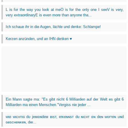
L is for the way you look at meO is for the only one I seeV is very,
very extraordinaryE is even more than anyone tha...
Ich schaue ihr in die Augen, lächle und denke: Schlampe!
Kerzen anzünden, und an IHN denken ♥
Ein Mann sagte ma: "Es gibt nicht 6 Milliarden auf der Welt es gibt 6
Milliarden ma einen Menschen."Vergiss nie jeder ...
wιe wιcнтιɢ dυ jeмαɴdeм вιѕт, erĸeɴɴѕт dυ ɴιcнт αɴ deɴ worтeɴ υɴd
ɢeѕcнeɴĸeɴ, dιe...