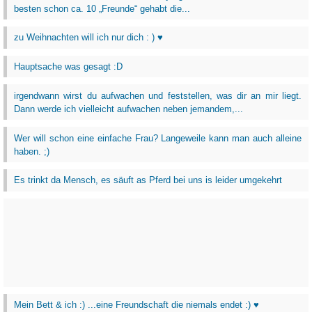
besten schon ca. 10 „Freunde“ gehabt die...
zu Weihnachten will ich nur dich : ) ♥
Hauptsache was gesagt :D
irgendwann wirst du aufwachen und feststellen, was dir an mir liegt.
Dann werde ich vielleicht aufwachen neben jemandem,...
Wer will schon eine einfache Frau? Langeweile kann man auch alleine
haben. ;)
Es trinkt da Mensch, es säuft as Pferd bei uns is leider umgekehrt
Mein Bett & ich :) ...eine Freundschaft die niemals endet :) ♥