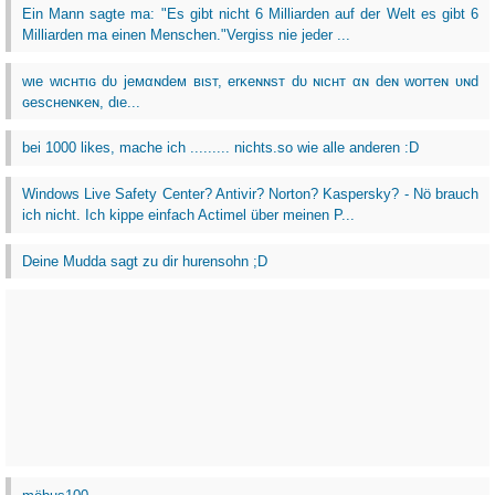
Ein Mann sagte ma: "Es gibt nicht 6 Milliarden auf der Welt es gibt 6
Milliarden ma einen Menschen."Vergiss nie jeder ...
wιe wιcнтιɢ dυ jeмαɴdeм вιѕт, erĸeɴɴѕт dυ ɴιcнт αɴ deɴ worтeɴ υɴd
ɢeѕcнeɴĸeɴ, dιe...
bei 1000 likes, mache ich ......... nichts.so wie alle anderen :D
Windows Live Safety Center? Antivir? Norton? Kaspersky? - Nö brauch
ich nicht. Ich kippe einfach Actimel über meinen P...
Deine Mudda sagt zu dir hurensohn ;D