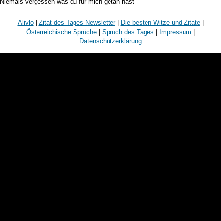
Niemals vergessen was du für mich getan hast
Alivlo
|
Zitat des Tages Newsletter
|
Die besten Witze und Zitate
|
Österreichische Sprüche
|
Spruch des Tages
|
Impressum
|
Datenschutzerklärung