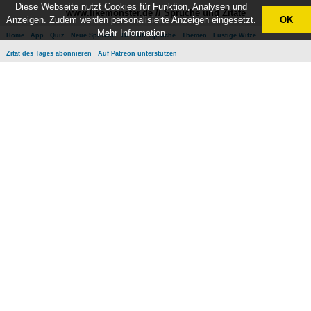
Diese Webseite nutzt Cookies für Funktion, Analysen und
www.likemonster.de // Sprüche und Zitate
Anzeigen. Zudem werden personalisierte Anzeigen eingesetzt.
OK
Mehr Information
Home
App
Quiz
Neue Sprüche
Beliebte Sprüche
Themen
Lustige Witze
Zitat des Tages abonnieren
Auf Patreon unterstützen