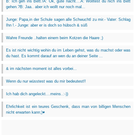
B: Ich geh ins Bett.!A: Ok, gute nacht....A: Wolltest du nich ins Bett
gehen.?B: Jaa.. aber ich wollt nur noch mal...
Junge: Papa,in der Schule sagen alle Schwuchtl zu mir.- Vater: Schlag
Ihn !.- Junge: aber er is doch so hübsch & süß
Wahre Freunde ..halten einem beim Kotzen die Haare ;)
Es ist nicht wichtig wohin du im Leben gehst, was du machst oder was
du hast. Es kommt darauf an wen du an deiner Seite ...
& im nächsten moment ist alles vorbei...
Wenn du nur wüsstest was du mir bedeutest!!
Ich hab dich angeleckt....meins..:-))
Ehrlichkeit ist ein teures Geschenk, dass man von billigen Menschen
nicht erwarten kann;)♥