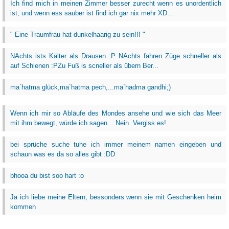
Ich find mich in meinen Zimmer besser zurecht wenn es unordentlich
ist, und wenn ess sauber ist find ich gar nix mehr XD...
" Eine Traumfrau hat dunkelhaarig zu sein!!! "
NAchts ists Kälter als Drausen :P NAchts fahren Züge schneller als
auf Schienen :PZu Fuß is scneller als übern Ber...
ma`hatma glück,ma`hatma pech,...ma`hadma gandhi;)
Wenn ich mir so Abläufe des Mondes ansehe und wie sich das Meer
mit ihm bewegt, würde ich sagen... Nein. Vergiss es!
bei sprüche suche tuhe ich immer meinem namen eingeben und
schaun was es da so alles gibt :DD
bhooa du bist soo hart :o
Ja ich liebe meine Eltern, bessonders wenn sie mit Geschenken heim
kommen