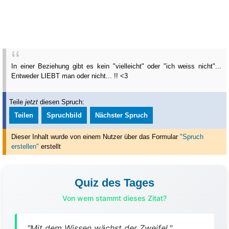
In einer Beziehung gibt es kein "vielleicht" oder "ich weiss nicht"...
Entweder LIEBT man oder nicht... !! <3
Teile
jetzt
diesen Spruch:
Teilen
Spruchbild
Nächster Spruch
Dieser Inhalt wurde von einem Nutzer über das Formular
"Spruch
erstellen"
erstellt
Quiz des Tages
Von wem stammt dieses Zitat?
"Mit dem Wissen wächst der Zweifel."