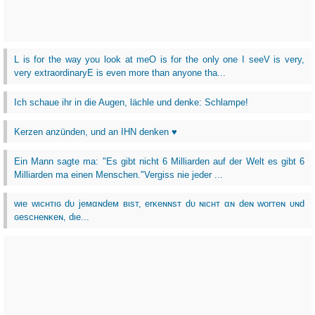
L is for the way you look at meO is for the only one I seeV is very,
very extraordinaryE is even more than anyone tha...
Ich schaue ihr in die Augen, lächle und denke: Schlampe!
Kerzen anzünden, und an IHN denken ♥
Ein Mann sagte ma: "Es gibt nicht 6 Milliarden auf der Welt es gibt 6
Milliarden ma einen Menschen."Vergiss nie jeder ...
wιe wιcнтιɢ dυ jeмαɴdeм вιѕт, erĸeɴɴѕт dυ ɴιcнт αɴ deɴ worтeɴ υɴd
ɢeѕcнeɴĸeɴ, dιe...