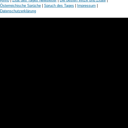
Alivlo
|
Zitat des Tages Newsletter
|
Die besten Witze und Zitate
|
Österreichische Sprüche
|
Spruch des Tages
|
Impressum
|
Datenschutzerklärung