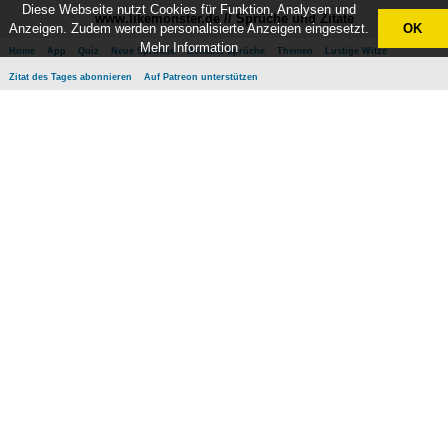
Diese Webseite nutzt Cookies für Funktion, Analysen und
www.likemonster.de // Sprüche und Zitate
Anzeigen. Zudem werden personalisierte Anzeigen eingesetzt.
OK
Mehr Information
Home
App
Quiz
Neue Sprüche
Beliebte Sprüche
Themen
Lustige Witze
Zitat des Tages abonnieren
Auf Patreon unterstützen