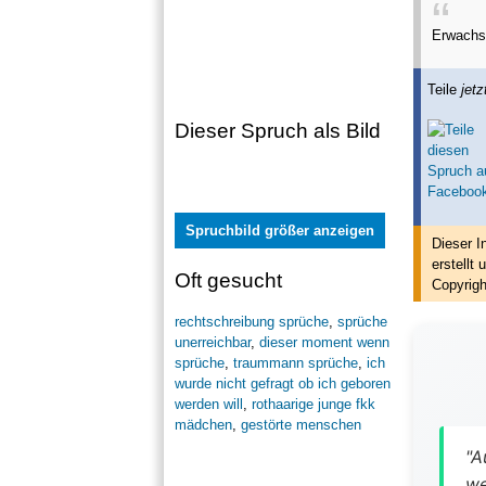
Erwachse
Teile
jetz
Dieser Spruch als Bild
Spruchbild größer anzeigen
Dieser I
erstellt
u
Oft gesucht
Copyrigh
rechtschreibung sprüche
,
sprüche
unerreichbar
,
dieser moment wenn
sprüche
,
traummann sprüche
,
ich
wurde nicht gefragt ob ich geboren
werden will
,
rothaarige junge fkk
mädchen
,
gestörte menschen
"A
we