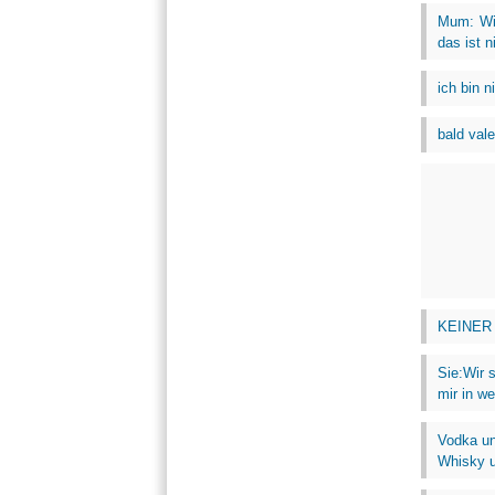
Mum: Wi
das ist n
ich bin n
bald vale
KEINER i
Sie:Wir s
mir in we
Vodka un
Whisky u