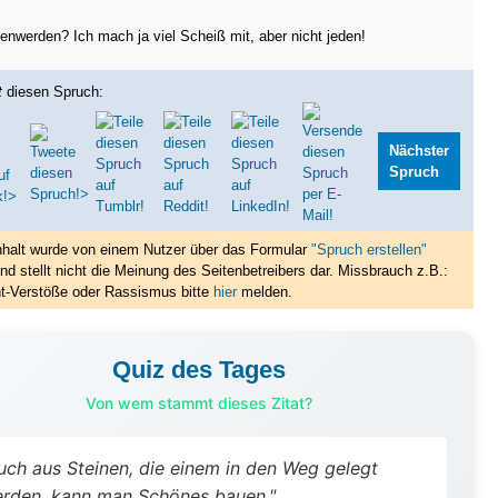
nwerden? Ich mach ja viel Scheiß mit, aber nicht jeden!
t
diesen Spruch:
Nächster
Spruch
nhalt wurde von einem Nutzer über das Formular
"Spruch erstellen"
nd stellt nicht die Meinung des Seitenbetreibers dar. Missbrauch z.B.:
t-Verstöße oder Rassismus bitte
hier
melden.
Quiz des Tages
Von wem stammt dieses Zitat?
uch aus Steinen, die einem in den Weg gelegt
rden, kann man Schönes bauen."