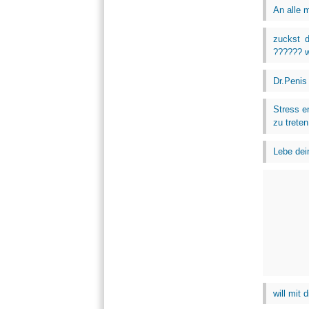
An alle m
zuckst 
?????? w
Dr.Penis
Stress e
zu treten
Lebe dein
will mit 