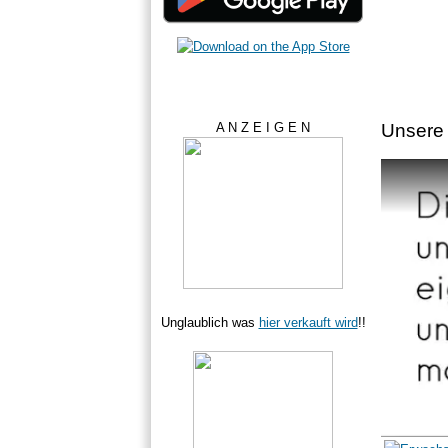
Unsere 
A N Z E I G E N
Unglaublich was
hier verkauft wird
!!