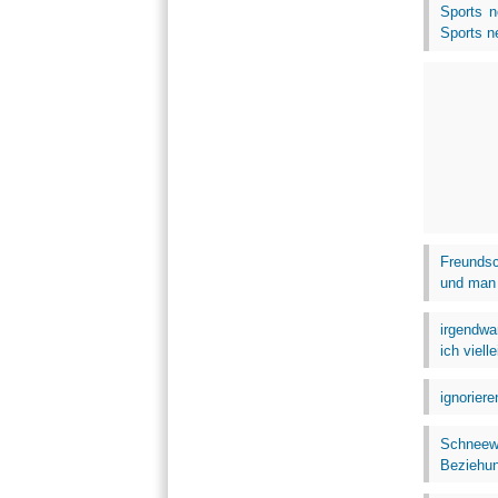
Sports 
Sports n
Freundsc
und man a
irgendwa
ich viel
ignorier
Schneewi
Beziehun