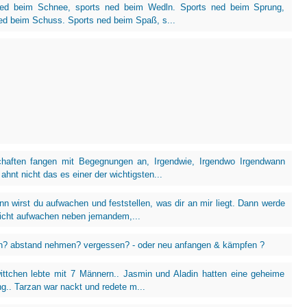
ned beim Schnee, sports ned beim Wedln. Sports ned beim Sprung,
ed beim Schuss. Sports ned beim Spaß, s...
haften fangen mit Begegnungen an, Irgendwie, Irgendwo Irgendwann
hnt nicht das es einer der wichtigsten...
nn wirst du aufwachen und feststellen, was dir an mir liegt. Dann werde
leicht aufwachen neben jemandem,...
en? abstand nehmen? vergessen? - oder neu anfangen & kämpfen ?
ttchen lebte mit 7 Männern.. Jasmin und Aladin hatten eine geheime
g.. Tarzan war nackt und redete m...