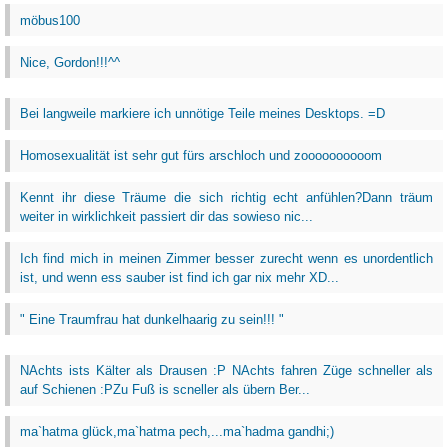
möbus100
Nice, Gordon!!!^^
Bei langweile markiere ich unnötige Teile meines Desktops. =D
Homosexualität ist sehr gut fürs arschloch und zoooooooooom
Kennt ihr diese Träume die sich richtig echt anfühlen?Dann träum
weiter in wirklichkeit passiert dir das sowieso nic...
Ich find mich in meinen Zimmer besser zurecht wenn es unordentlich
ist, und wenn ess sauber ist find ich gar nix mehr XD...
" Eine Traumfrau hat dunkelhaarig zu sein!!! "
NAchts ists Kälter als Drausen :P NAchts fahren Züge schneller als
auf Schienen :PZu Fuß is scneller als übern Ber...
ma`hatma glück,ma`hatma pech,...ma`hadma gandhi;)