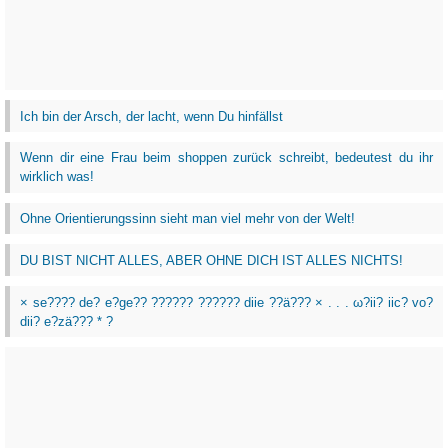
Ich bin der Arsch, der lacht, wenn Du hinfällst
Wenn dir eine Frau beim shoppen zurück schreibt, bedeutest du ihr
wirklich was!
Ohne Orientierungssinn sieht man viel mehr von der Welt!
DU BIST NICHT ALLES, ABER OHNE DICH IST ALLES NICHTS!
× se???? de? e?ge?? ?????? ?????? diie ??ä??? × . . . ω?ii? iic? vo?
dii? e?zä??? * ?