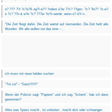
e? ??? ??r ?c?e?ß eg?l w?? ?ndere ü?er ??c? ??gen. ?c? ?le?? ?o w?
e ?c? ??n & w?e ?c? ???er ?e?n werde. wenn e? d?r n...
"Die Zeit fliegt dahin. Die Zeit wartet auf niemanden. Die Zeit heilt alle
Wunden. Wir alle wollen nur das eine – ...
ich muss mir neue helden suchen
"Tür zu!"-- "Ganz!!!!!!!"
Wenn der Polizist sagt "Papiere" und ich sag "Schere", hab ich dann
gewonnen?
Alles was Spass macht , ist verboten , macht dick oder schwanger.