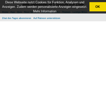
Diese Webseite nutzt Cookies für Funktion, Analysen und
www.likemonster.de // Sprüche und Zitate
Anzeigen. Zudem werden personalisierte Anzeigen eingesetzt.
OK
Mehr Information
Home
App
Quiz
Neue Sprüche
Beliebte Sprüche
Themen
Lustige Witze
Zitat des Tages abonnieren
Auf Patreon unterstützen