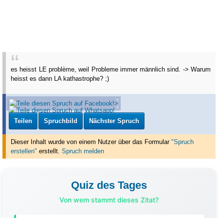
es heisst LE problème, weil Probleme immer männlich sind. -> Warum
heisst es dann LA kathastrophe? ;)
Teilen
Spruchbild
Nächster Spruch
Dieser Inhalt wurde von einem Nutzer über das Formular
"Spruch
erstellen"
erstellt
.
Spruch melden
Quiz des Tages
Von wem stammt dieses Zitat?