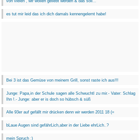
von vielen , wir wollen geliebt werden & das soll...
es tut mir leid das ich dich damals kennengelernt habe!
Bei 3 ist das Gemüse von meinem Grill, sonst raste ich aus!!!
Junge: Papa,in der Schule sagen alle Schwuchtl zu mir.- Vater: Schlag
Ihn !.- Junge: aber er is doch so hübsch & süß
Alle 93er auf gefällt mir drücken denn wir werden 2011 18 (=
bLaue Augen sind gefährLich,aber in der Liebe ehrLich..?
mein Spruch :)