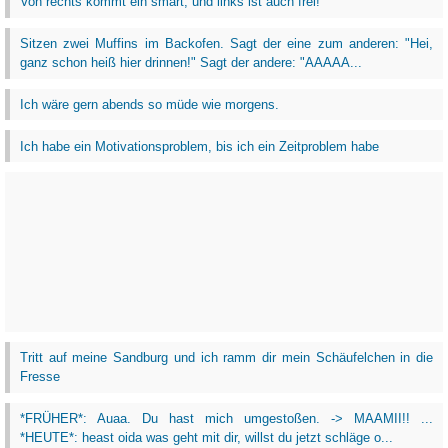
Von rechts kommt ein smart, und links ist auch frei!
Sitzen zwei Muffins im Backofen. Sagt der eine zum anderen: "Hei,
ganz schon heiß hier drinnen!" Sagt der andere: "AAAAA...
Ich wäre gern abends so müde wie morgens.
Ich habe ein Motivationsproblem, bis ich ein Zeitproblem habe
Tritt auf meine Sandburg und ich ramm dir mein Schäufelchen in die
Fresse
*FRÜHER*: Auaa. Du hast mich umgestoßen. -> MAAMII!! ...
*HEUTE*: heast oida was geht mit dir, willst du jetzt schläge o...