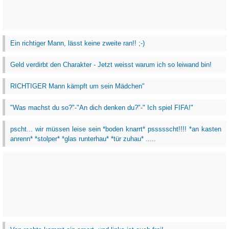
Ein richtiger Mann, lässt keine zweite ran!! ;-)
Geld verdirbt den Charakter - Jetzt weisst warum ich so leiwand bin!
RICHTIGER Mann kämpft um sein Mädchen"
"Was machst du so?"-"An dich denken du?"-" Ich spiel FIFA!"
pscht... wir müssen leise sein *boden knarrt* pssssscht!!!! *an kasten
anrenn* *stolper* *glas runterhau* *tür zuhau* .....