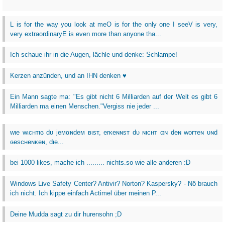
L is for the way you look at meO is for the only one I seeV is very,
very extraordinaryE is even more than anyone tha...
Ich schaue ihr in die Augen, lächle und denke: Schlampe!
Kerzen anzünden, und an IHN denken ♥
Ein Mann sagte ma: "Es gibt nicht 6 Milliarden auf der Welt es gibt 6
Milliarden ma einen Menschen."Vergiss nie jeder ...
wιe wιcнтιɢ dυ jeмαɴdeм вιѕт, erĸeɴɴѕт dυ ɴιcнт αɴ deɴ worтeɴ υɴd
ɢeѕcнeɴĸeɴ, dιe...
bei 1000 likes, mache ich ......... nichts.so wie alle anderen :D
Windows Live Safety Center? Antivir? Norton? Kaspersky? - Nö brauch
ich nicht. Ich kippe einfach Actimel über meinen P...
Deine Mudda sagt zu dir hurensohn ;D