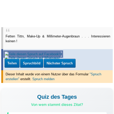
Fetten Tittn, Make-Up & Millimeter-Augenbraun . . . Interessieren
keinen !
Teilen
Spruchbild
Nächster Spruch
Dieser Inhalt wurde von einem Nutzer über das Formular
"Spruch
erstellen"
erstellt
.
Spruch melden
Quiz des Tages
Von wem stammt dieses Zitat?