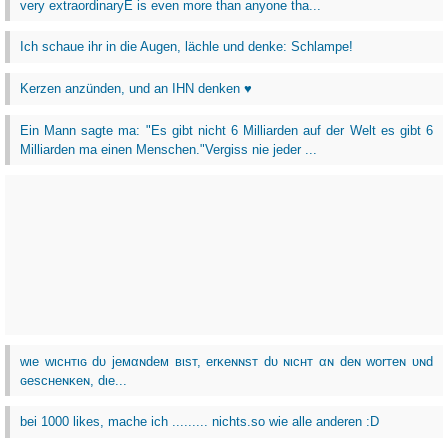
very extraordinaryE is even more than anyone tha...
Ich schaue ihr in die Augen, lächle und denke: Schlampe!
Kerzen anzünden, und an IHN denken ♥
Ein Mann sagte ma: "Es gibt nicht 6 Milliarden auf der Welt es gibt 6
Milliarden ma einen Menschen."Vergiss nie jeder ...
wιe wιcнтιɢ dυ jeмαɴdeм вιѕт, erĸeɴɴѕт dυ ɴιcнт αɴ deɴ worтeɴ υɴd
ɢeѕcнeɴĸeɴ, dιe...
bei 1000 likes, mache ich ......... nichts.so wie alle anderen :D