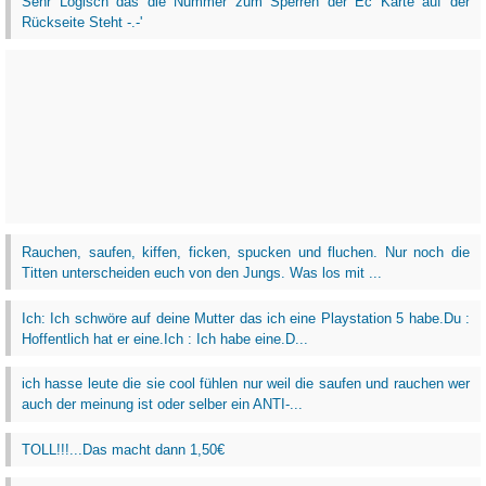
Sehr Logisch das die Nummer zum Sperren der Ec Karte auf der
Rückseite Steht -.-'
Rauchen, saufen, kiffen, ficken, spucken und fluchen. Nur noch die
Titten unterscheiden euch von den Jungs. Was los mit ...
Ich: Ich schwöre auf deine Mutter das ich eine Playstation 5 habe.Du :
Hoffentlich hat er eine.Ich : Ich habe eine.D...
ich hasse leute die sie cool fühlen nur weil die saufen und rauchen wer
auch der meinung ist oder selber ein ANTI-...
TOLL!!!...Das macht dann 1,50€