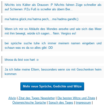
NAchts ists Kälter als Drausen :P NAchts fahren Züge schneller als
auf Schienen :PZu Fuß is scneller als übern Ber...
ma`hatma glück,ma`hatma pech,...ma`hadma gandhi;)
Wenn ich mir so Abläufe des Mondes ansehe und wie sich das Meer
mit ihm bewegt, würde ich sagen... Nein. Vergiss es!
bei sprüche suche tuhe ich immer meinem namen eingeben und
schaun was es da so alles gibt :DD
bhooa du bist soo hart :o
Ja ich liebe meine Eltern, bessonders wenn sie mit Geschenken heim
kommen
Mehr neue Sprüche, Gedichte und Witze
Alivlo
|
Zitat des Tages Newsletter
|
Die besten Witze und Zitate
|
Österreichische Sprüche
|
Spruch des Tages
|
Impressum
|