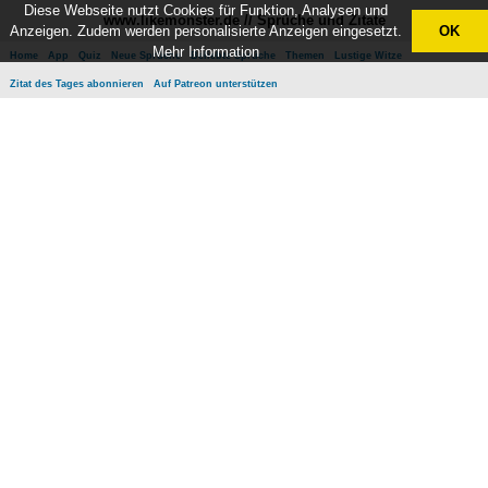
Diese Webseite nutzt Cookies für Funktion, Analysen und
www.likemonster.de // Sprüche und Zitate
Anzeigen. Zudem werden personalisierte Anzeigen eingesetzt.
OK
Mehr Information
Home
App
Quiz
Neue Sprüche
Beliebte Sprüche
Themen
Lustige Witze
Zitat des Tages abonnieren
Auf Patreon unterstützen