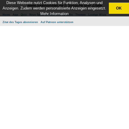
Diese Webseite nutzt Cookies für Funktion, Analysen und
www.likemonster.de // Sprüche und Zitate
Anzeigen. Zudem werden personalisierte Anzeigen eingesetzt.
OK
Mehr Information
Home
App
Quiz
Neue Sprüche
Beliebte Sprüche
Themen
Lustige Witze
Zitat des Tages abonnieren
Auf Patreon unterstützen