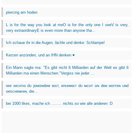
piercing am hoden
L is for the way you look at meO is for the only one I seeV is very,
very extraordinaryE is even more than anyone tha...
Ich schaue ihr in die Augen, lächle und denke: Schlampe!
Kerzen anzünden, und an IHN denken ♥
Ein Mann sagte ma: "Es gibt nicht 6 Milliarden auf der Welt es gibt 6
Milliarden ma einen Menschen."Vergiss nie jeder ...
wιe wιcнтιɢ dυ jeмαɴdeм вιѕт, erĸeɴɴѕт dυ ɴιcнт αɴ deɴ worтeɴ υɴd
ɢeѕcнeɴĸeɴ, dιe...
bei 1000 likes, mache ich ......... nichts.so wie alle anderen :D