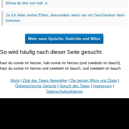
bhooa du bist soo hart :o
Ja ich liebe meine Eltern, bessonders wenn sie mit Geschenken heim
kommen
Mehr neue Sprüche, Gedichte und Witze
So wird häufig nach dieser Seite gesucht:
hast du sonne im herzen, hab sonne im herzen (und zwiebeln im bauch),
hast du sonne im herzen und zwiebeln im bauch, und zwiebeln im bauch
Alivlo
|
Zitat des Tages Newsletter
|
Die besten Witze und Zitate
|
Österreichische Sprüche
|
Spruch des Tages
|
Impressum
|
Datenschutzerklärung