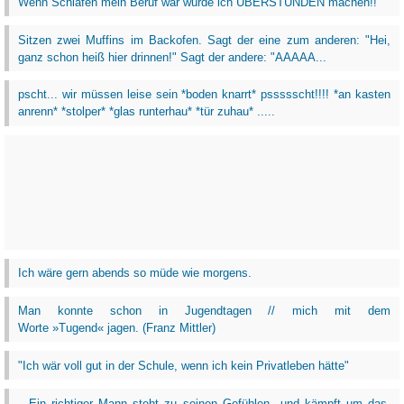
Wenn Schlafen mein Beruf wär würde ich ÜBERSTUNDEN machen!!
Sitzen zwei Muffins im Backofen. Sagt der eine zum anderen: "Hei,
ganz schon heiß hier drinnen!" Sagt der andere: "AAAAA...
pscht... wir müssen leise sein *boden knarrt* pssssscht!!!! *an kasten
anrenn* *stolper* *glas runterhau* *tür zuhau* .....
Ich wäre gern abends so müde wie morgens.
Man konnte schon in Jugendtagen // mich mit dem
Worte »Tugend« jagen. (Franz Mittler)
"Ich wär voll gut in der Schule, wenn ich kein Privatleben hätte"
...Ein richtiger Mann steht zu seinen Gefühlen...und kämpft um das,