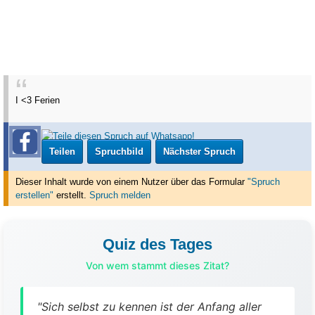
I <3 Ferien
Teilen
Spruchbild
Nächster Spruch
Dieser Inhalt wurde von einem Nutzer über das Formular
"Spruch
erstellen"
erstellt
.
Spruch melden
Quiz des Tages
Von wem stammt dieses Zitat?
"Sich selbst zu kennen ist der Anfang aller