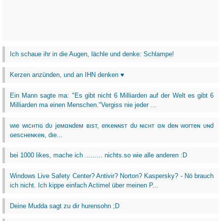
Ich schaue ihr in die Augen, lächle und denke: Schlampe!
Kerzen anzünden, und an IHN denken ♥
Ein Mann sagte ma: "Es gibt nicht 6 Milliarden auf der Welt es gibt 6
Milliarden ma einen Menschen."Vergiss nie jeder ...
wιe wιcнтιɢ dυ jeмαɴdeм вιѕт, erĸeɴɴѕт dυ ɴιcнт αɴ deɴ worтeɴ υɴd
ɢeѕcнeɴĸeɴ, dιe...
bei 1000 likes, mache ich ......... nichts.so wie alle anderen :D
Windows Live Safety Center? Antivir? Norton? Kaspersky? - Nö brauch
ich nicht. Ich kippe einfach Actimel über meinen P...
Deine Mudda sagt zu dir hurensohn ;D