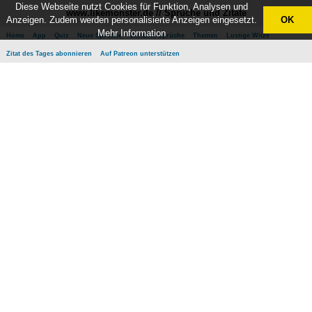
Diese Webseite nutzt Cookies für Funktion, Analysen und
www.likemonster.de // Sprüche und Zitate
Anzeigen. Zudem werden personalisierte Anzeigen eingesetzt.
OK
Mehr Information
Home
App
Quiz
Neue Sprüche
Beliebte Sprüche
Themen
Lustige Witze
Zitat des Tages abonnieren
Auf Patreon unterstützen