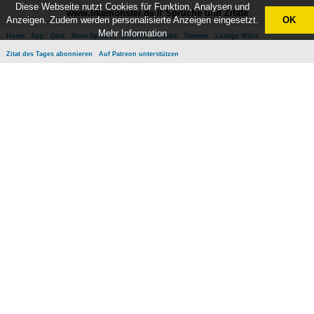
Diese Webseite nutzt Cookies für Funktion, Analysen und
www.likemonster.de // Sprüche und Zitate
Anzeigen. Zudem werden personalisierte Anzeigen eingesetzt.
OK
Mehr Information
Home
App
Quiz
Neue Sprüche
Beliebte Sprüche
Themen
Lustige Witze
Zitat des Tages abonnieren
Auf Patreon unterstützen