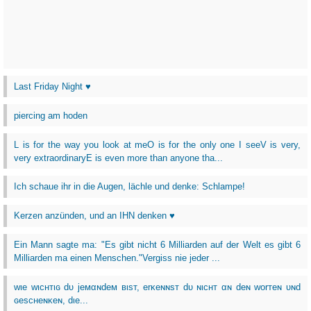
Last Friday Night ♥
piercing am hoden
L is for the way you look at meO is for the only one I seeV is very,
very extraordinaryE is even more than anyone tha...
Ich schaue ihr in die Augen, lächle und denke: Schlampe!
Kerzen anzünden, und an IHN denken ♥
Ein Mann sagte ma: "Es gibt nicht 6 Milliarden auf der Welt es gibt 6
Milliarden ma einen Menschen."Vergiss nie jeder ...
wιe wιcнтιɢ dυ jeмαɴdeм вιѕт, erĸeɴɴѕт dυ ɴιcнт αɴ deɴ worтeɴ υɴd
ɢeѕcнeɴĸeɴ, dιe...