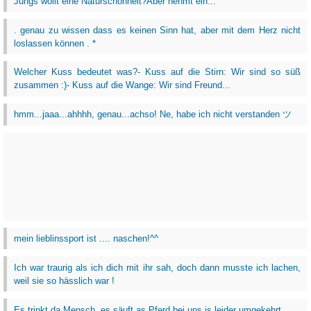
Jungs wollt eine Naturschönheit?Aber nehmt ein...
. genau zu wissen dass es keinen Sinn hat, aber mit dem Herz nicht
loslassen können . *
Welcher Kuss bedeutet was?- Kuss auf die Stirn: Wir sind so süß
zusammen :)- Kuss auf die Wange: Wir sind Freund...
hmm...jaaa...ahhhh, genau...achso! Ne, habe ich nicht verstanden ツ
mein lieblinssport ist .... naschen!^^
Ich war traurig als ich dich mit ihr sah, doch dann musste ich lachen,
weil sie so hässlich war !
Es trinkt da Mensch, es säuft as Pferd bei uns is leider umgekehrt