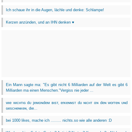
Ich schaue ihr in die Augen, lächle und denke: Schlampe!
Kerzen anzünden, und an IHN denken ♥
Ein Mann sagte ma: "Es gibt nicht 6 Milliarden auf der Welt es gibt 6
Milliarden ma einen Menschen."Vergiss nie jeder ...
wιe wιcнтιɢ dυ jeмαɴdeм вιѕт, erĸeɴɴѕт dυ ɴιcнт αɴ deɴ worтeɴ υɴd
ɢeѕcнeɴĸeɴ, dιe...
bei 1000 likes, mache ich ......... nichts.so wie alle anderen :D