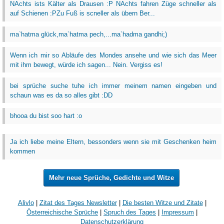
NAchts ists Kälter als Drausen :P NAchts fahren Züge schneller als
auf Schienen :PZu Fuß is scneller als übern Ber...
ma`hatma glück,ma`hatma pech,...ma`hadma gandhi;)
Wenn ich mir so Abläufe des Mondes ansehe und wie sich das Meer
mit ihm bewegt, würde ich sagen... Nein. Vergiss es!
bei sprüche suche tuhe ich immer meinem namen eingeben und
schaun was es da so alles gibt :DD
bhooa du bist soo hart :o
Ja ich liebe meine Eltern, bessonders wenn sie mit Geschenken heim
kommen
Mehr neue Sprüche, Gedichte und Witze
Alivlo
|
Zitat des Tages Newsletter
|
Die besten Witze und Zitate
|
Österreichische Sprüche
|
Spruch des Tages
|
Impressum
|
Datenschutzerklärung