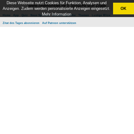
Diese Webseite nutzt Cookies für Funktion, Analysen und
www.likemonster.de // Sprüche und Zitate
Anzeigen. Zudem werden personalisierte Anzeigen eingesetzt.
OK
Mehr Information
Home
App
Quiz
Neue Sprüche
Beliebte Sprüche
Themen
Lustige Witze
Zitat des Tages abonnieren
Auf Patreon unterstützen