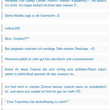
Windows Live Safety Center? Antivir? Norton? Kaspersky? - Nö brauch
ich nicht. Ich kippe einfach Actimel über meinen P...
Deine Mudda sagt zu dir hurensohn ;D
möbus100
Nice, Gordon!!!^^
Bei langweile markiere ich unnötige Teile meines Desktops. =D
Homosexualität ist sehr gut fürs arschloch und zoooooooooom
Kennt ihr diese Träume die sich richtig echt anfühlen?Dann träum
weiter in wirklichkeit passiert dir das sowieso nic...
Ich find mich in meinen Zimmer besser zurecht wenn es unordentlich
ist, und wenn ess sauber ist find ich gar nix mehr XD...
" Eine Traumfrau hat dunkelhaarig zu sein!!! "