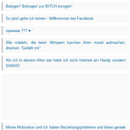
Belogen* Betrogen' zur BITCH erzogen°
So jetzt gehe ich lernen - Willkommen bei Facebook
opaaaaa ??? ♥ '
Alle mädels, die beim Wimpern tuschen ihren mund aufmachen,
drücken ´'Gefällt mir''
Als ich in deinem Alter war hatte ich nicht Internet am Handy sondern
SNAKE!
Meine Motivation und ich haben Beziehungsprobleme und leben gerade