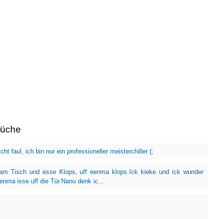
rüche
icht faul, ich bin nur ein professioneller meisterchiller (;
 am Tisch und esse Klops, uff eenma klops.Ick kieke und ick wunder
eenma isse uff die Tür.Nanu denk ic...