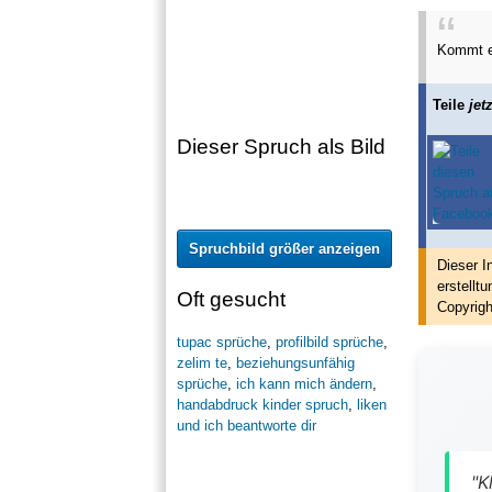
Kommt 
Teile
jetz
Dieser Spruch als Bild
Spruchbild größer anzeigen
Dieser I
erstellt
u
Oft gesucht
Copyrigh
tupac sprüche
,
profilbild sprüche
,
zelim te
,
beziehungsunfähig
sprüche
,
ich kann mich ändern
,
handabdruck kinder spruch
,
liken
und ich beantworte dir
"K