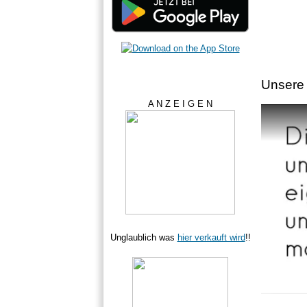
Unsere 
A N Z E I G E N
Unglaublich was
hier verkauft wird
!!