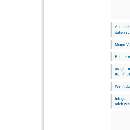
Ausländ
italienis
Meine Ve
Besser ei
es gibt 
tu...!!" 
Wenn du 
Intrigen,
mich wie