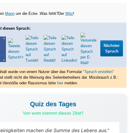
ein
Mann
um die Ecke .Was fehlt?Der
Witz
!
t
diesen Spruch:
Nächster
Spruch
nhalt wurde von einem Nutzer über das Formular
"Spruch erstellen"
nd stellt nicht die Meinung des Seitenbetreibers dar. Missbrauch z.B.:
t-Verstöße oder Rassismus bitte
hier
melden.
Quiz des Tages
Von wem stammt dieses Zitat?
leinigkeiten machen die Summe des Lebens aus."