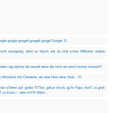
gle google googelt,googelt googel Googel :D
nicht einzigartig, denn so falsch wie du sind schon Millionen andere
jedem tag wächst die anzahl derer die mich am arsch lecken können!!!
n Miststück mit Charakter, als eine Hure ohne Stolz...!!!!
her sTehen auf: große TiTTen, geiLer Arsch, guTe Figur, nichT zu groß
T zu kLein.! - aber echTe Männ...