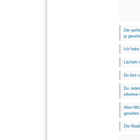
Der perf
je geseh
Ich habs 
Lächeln 
Du bist 
Du redes
erkenne 
Alter-Wi
gesehen .
Die Real