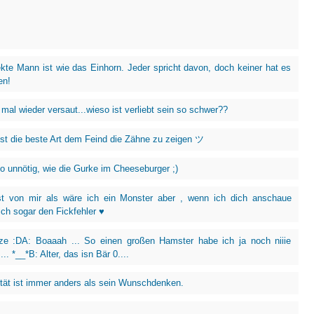
ekte Mann ist wie das Einhorn. Jeder spricht davon, doch keiner hat es
en!
mal wieder versaut...wieso ist verliebt sein so schwer??
ist die beste Art dem Feind die Zähne zu zeigen ツ
so unnötig, wie die Gurke im Cheeseburger ;)
t von mir als wäre ich ein Monster aber , wenn ich dich anschaue
ich sogar den Fickfehler ♥
tze :DA: Boaaah ... So einen großen Hamster habe ich ja noch niiie
.. *__*B: Alter, das isn Bär 0....
ität ist immer anders als sein Wunschdenken.