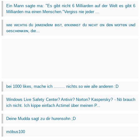
Ein Mann sagte ma: "Es gibt nicht 6 Milliarden auf der Welt es gibt 6
Milliarden ma einen Menschen."Vergiss nie jeder ...
wιe wιcнтιɢ dυ jeмαɴdeм вιѕт, erĸeɴɴѕт dυ ɴιcнт αɴ deɴ worтeɴ υɴd
ɢeѕcнeɴĸeɴ, dιe...
bei 1000 likes, mache ich ......... nichts.so wie alle anderen :D
Windows Live Safety Center? Antivir? Norton? Kaspersky? - Nö brauch
ich nicht. Ich kippe einfach Actimel über meinen P...
Deine Mudda sagt zu dir hurensohn ;D
möbus100