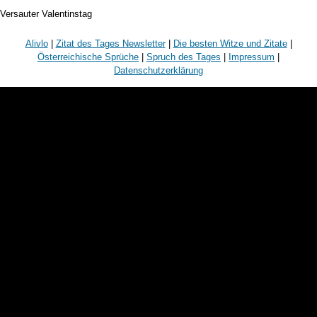
Versauter Valentinstag
Alivlo
|
Zitat des Tages Newsletter
|
Die besten Witze und Zitate
|
Österreichische Sprüche
|
Spruch des Tages
|
Impressum
|
Datenschutzerklärung