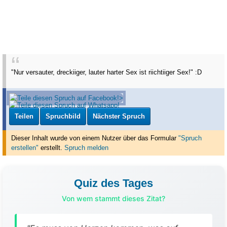
"Nur versauter, dreckiiger, lauter harter Sex ist riichtiiger Sex!" :D
Teilen
Spruchbild
Nächster Spruch
Dieser Inhalt wurde von einem Nutzer über das Formular
"Spruch
erstellen"
erstellt
.
Spruch melden
Quiz des Tages
Von wem stammt dieses Zitat?