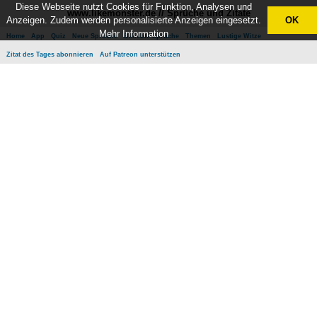
Diese Webseite nutzt Cookies für Funktion, Analysen und
www.likemonster.de // Sprüche und Zitate
Anzeigen. Zudem werden personalisierte Anzeigen eingesetzt.
OK
Mehr Information
Home
App
Quiz
Neue Sprüche
Beliebte Sprüche
Themen
Lustige Witze
Zitat des Tages abonnieren
Auf Patreon unterstützen