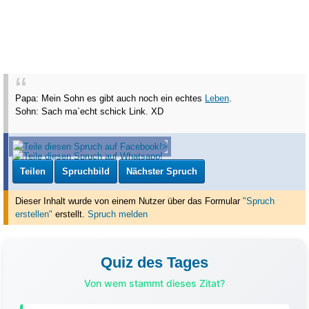
Papa: Mein Sohn es gibt auch noch ein echtes
Leben
.
Sohn: Sach ma`echt schick Link. XD
Teilen
Spruchbild
Nächster Spruch
Dieser Inhalt wurde von einem Nutzer über das Formular
"Spruch
erstellen"
erstellt
.
Spruch melden
Quiz des Tages
Von wem stammt dieses Zitat?