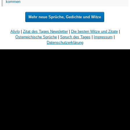
kommen
Mehr neue Sprüche, Gedichte und Witze
Alivlo
|
Zitat des Tages Newsletter
|
Die besten Witze und Zitate
|
Österreichische Sprüche
|
Spruch des Tages
|
Impressum
|
Datenschutzerklärung