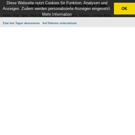
Diese Webseite nutzt Cookies für Funktion, Analysen und
www.likemonster.de // Sprüche und Zitate
Anzeigen. Zudem werden personalisierte Anzeigen eingesetzt.
OK
Mehr Information
Home
App
Quiz
Neue Sprüche
Beliebte Sprüche
Themen
Lustige Witze
Zitat des Tages abonnieren
Auf Patreon unterstützen