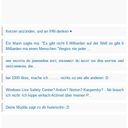
Kerzen anzünden, und an IHN denken ♥
Ein Mann sagte ma: "Es gibt nicht 6 Milliarden auf der Welt es gibt 6
Milliarden ma einen Menschen."Vergiss nie jeder ...
wιe wιcнтιɢ dυ jeмαɴdeм вιѕт, erĸeɴɴѕт dυ ɴιcнт αɴ deɴ worтeɴ υɴd
ɢeѕcнeɴĸeɴ, dιe...
bei 1000 likes, mache ich ......... nichts.so wie alle anderen :D
Windows Live Safety Center? Antivir? Norton? Kaspersky? - Nö brauch
ich nicht. Ich kippe einfach Actimel über meinen P...
Deine Mudda sagt zu dir hurensohn ;D