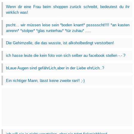
Wenn dir eine Frau beim shoppen zurück schreibt, bedeutest du ihr
wirklich was!
pscht... wir müssen leise sein *boden knarrt* pssssscht!!!! *an kasten
anrenn* *stolper* *glas runterhau* *tür zuhau* .....
Die Gehirnzelle, die das wusste, ist alkoholbedingt verstorben!
ich hasse leute die kein foto von sich selber au facebook stellen -.- ?
bLaue Augen sind gefährLich,aber in der Liebe ehrLich..?
Ein richtiger Mann, lässt keine zweite ran!! ;-)