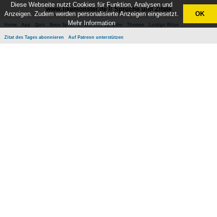
Diese Webseite nutzt Cookies für Funktion, Analysen und
www.likemonster.de // Sprüche und Zitate
Anzeigen. Zudem werden personalisierte Anzeigen eingesetzt.
OK
Mehr Information
Home
App
Quiz
Neue Sprüche
Beliebte Sprüche
Themen
Lustige Witze
Zitat des Tages abonnieren
Auf Patreon unterstützen