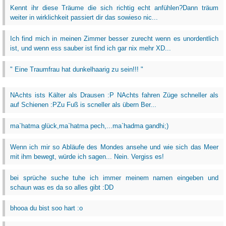
Kennt ihr diese Träume die sich richtig echt anfühlen?Dann träum
weiter in wirklichkeit passiert dir das sowieso nic...
Ich find mich in meinen Zimmer besser zurecht wenn es unordentlich
ist, und wenn ess sauber ist find ich gar nix mehr XD...
" Eine Traumfrau hat dunkelhaarig zu sein!!! "
NAchts ists Kälter als Drausen :P NAchts fahren Züge schneller als
auf Schienen :PZu Fuß is scneller als übern Ber...
ma`hatma glück,ma`hatma pech,...ma`hadma gandhi;)
Wenn ich mir so Abläufe des Mondes ansehe und wie sich das Meer
mit ihm bewegt, würde ich sagen... Nein. Vergiss es!
bei sprüche suche tuhe ich immer meinem namen eingeben und
schaun was es da so alles gibt :DD
bhooa du bist soo hart :o