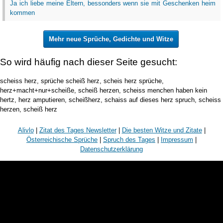
Ja ich liebe meine Eltern, bessonders wenn sie mit Geschenken heim
kommen
Mehr neue Sprüche, Gedichte und Witze
So wird häufig nach dieser Seite gesucht:
scheiss herz, sprüche scheiß herz, scheis herz sprüche,
herz+macht+nur+scheiße, scheiß herzen, scheiss menchen haben kein
hertz, herz amputieren, scheißherz, schaiss auf dieses herz spruch, scheiss
herzen, scheiß herz
Alivlo
|
Zitat des Tages Newsletter
|
Die besten Witze und Zitate
|
Österreichische Sprüche
|
Spruch des Tages
|
Impressum
|
Datenschutzerklärung