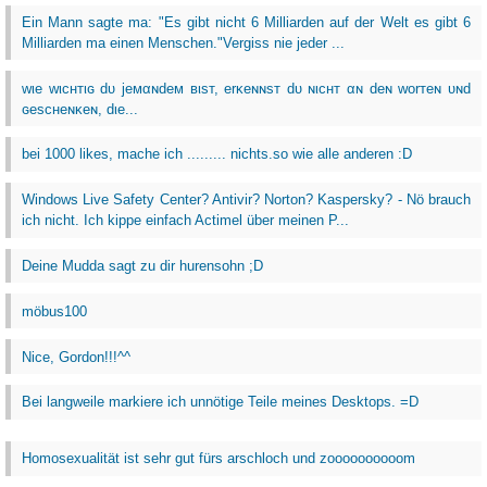
Ein Mann sagte ma: "Es gibt nicht 6 Milliarden auf der Welt es gibt 6
Milliarden ma einen Menschen."Vergiss nie jeder ...
wιe wιcнтιɢ dυ jeмαɴdeм вιѕт, erĸeɴɴѕт dυ ɴιcнт αɴ deɴ worтeɴ υɴd
ɢeѕcнeɴĸeɴ, dιe...
bei 1000 likes, mache ich ......... nichts.so wie alle anderen :D
Windows Live Safety Center? Antivir? Norton? Kaspersky? - Nö brauch
ich nicht. Ich kippe einfach Actimel über meinen P...
Deine Mudda sagt zu dir hurensohn ;D
möbus100
Nice, Gordon!!!^^
Bei langweile markiere ich unnötige Teile meines Desktops. =D
Homosexualität ist sehr gut fürs arschloch und zoooooooooom