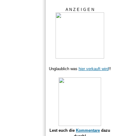
A N Z E I G E N
Unglaublich was
hier verkauft wird
!!
Lest euch die
Kommentare
dazu