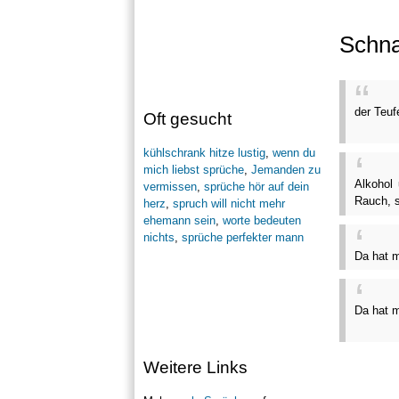
Schn
der Teuf
Oft gesucht
kühlschrank hitze lustig
,
wenn du
mich liebst sprüche
,
Jemanden zu
Alkohol 
vermissen
,
sprüche hör auf dein
Rauch, s
herz
,
spruch will nicht mehr
ehemann sein
,
worte bedeuten
nichts
,
sprüche perfekter mann
Da hat m
Da hat m
Weitere Links