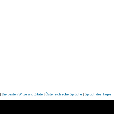
|
Die besten Witze und Zitate
|
Österreichische Sprüche
|
Spruch des Tages