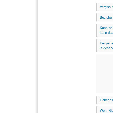
Vergiss n
Beziehun
Kann sei
kann das
Der perf
je geseh
Lieber ei
Wenn Goo