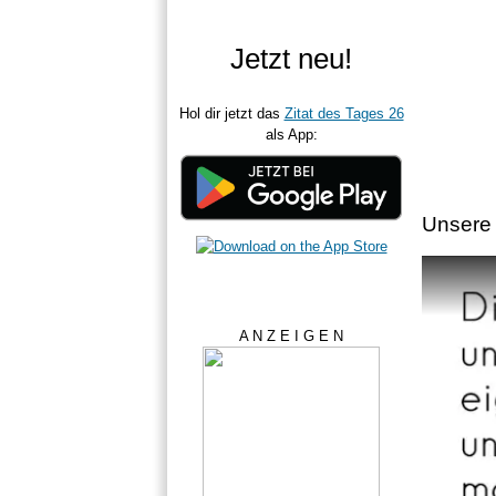
Jetzt neu!
Hol dir jetzt das
Zitat des Tages 26
als App:
Unsere 
A N Z E I G E N