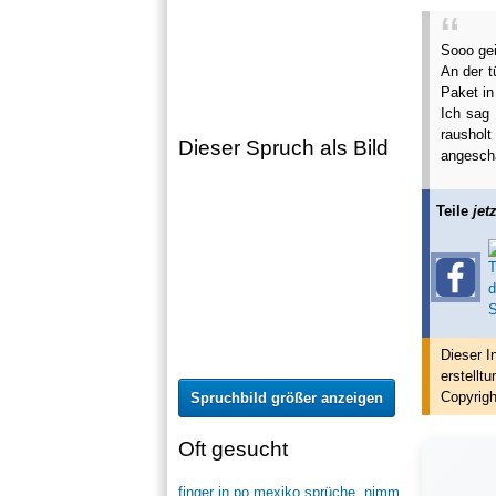
Sooo gei
An der t
Paket in
Ich sag 
raushol
Dieser Spruch als Bild
angescha
Teile
jetz
Dieser I
erstellt
u
Copyrigh
Spruchbild größer anzeigen
Oft gesucht
finger in po mexiko sprüche
,
nimm