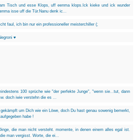
 am Tisch und esse Klops, uff eenma klops.Ick kieke und ick wunder
eenma isse uff die Tür.Nanu denk ic...
icht faul, ich bin nur ein professioneller meisterchiller (;
Negroni ♥
mindestens 100 sprüche wie "der perfekte Junge", "wenn sie...tut, dann
usw. doch iwie verstehn die es ...
 gekämpft um Dich wie ein Löwe, doch Du hast genau sowenig bemerkt,
 aufgegeben habe !
Dinge, die man nicht versteht. momente, in denen einem alles egal ist.
ie man vergisst. Worte, die ei...