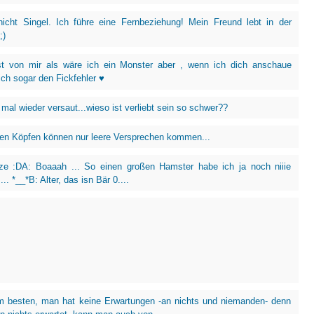
nicht Singel. Ich führe eine Fernbeziehung! Mein Freund lebt in der
;)
t von mir als wäre ich ein Monster aber , wenn ich dich anschaue
ich sogar den Fickfehler ♥
mal wieder versaut...wieso ist verliebt sein so schwer??
en Köpfen können nur leere Versprechen kommen...
tze :DA: Boaaah ... So einen großen Hamster habe ich ja noch niiie
.. *__*B: Alter, das isn Bär 0....
m besten, man hat keine Erwartungen -an nichts und niemanden- denn