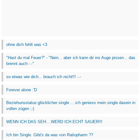
ohne dich fehlt was <3
"Hast du mal Feuer?" - "Nein... aber ich kann dir ins Auge pissen... das
brennt auch -.-"
so etwas wie dich... brauch ich nicht!!! -.-
Forever alone :'D
Beziehunsstatus:glücklicher single ....ich geniess mein single dasein in
vollen zügen ;-)
WENN ICH DAS SEH....WERD ICH ECHT SAUER!!!
Ich bin Single. Gibt's da was von Ratiopharm ??