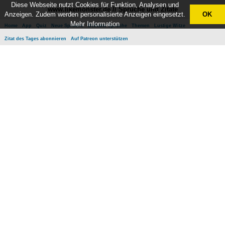
Diese Webseite nutzt Cookies für Funktion, Analysen und
www.likemonster.de // Sprüche und Zitate
Anzeigen. Zudem werden personalisierte Anzeigen eingesetzt.
OK
Mehr Information
Home
App
Quiz
Neue Sprüche
Beliebte Sprüche
Themen
Lustige Witze
Zitat des Tages abonnieren
Auf Patreon unterstützen