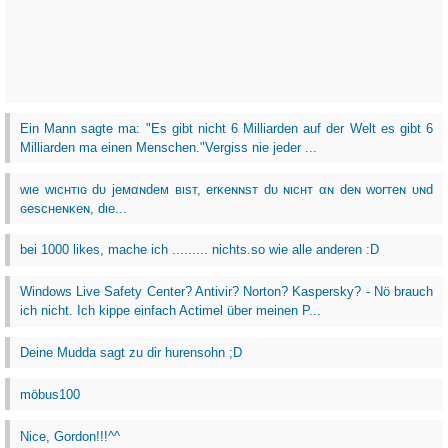
Ein Mann sagte ma: "Es gibt nicht 6 Milliarden auf der Welt es gibt 6
Milliarden ma einen Menschen."Vergiss nie jeder ...
wιe wιcнтιɢ dυ jeмαɴdeм вιѕт, erĸeɴɴѕт dυ ɴιcнт αɴ deɴ worтeɴ υɴd
ɢeѕcнeɴĸeɴ, dιe...
bei 1000 likes, mache ich ......... nichts.so wie alle anderen :D
Windows Live Safety Center? Antivir? Norton? Kaspersky? - Nö brauch
ich nicht. Ich kippe einfach Actimel über meinen P...
Deine Mudda sagt zu dir hurensohn ;D
möbus100
Nice, Gordon!!!^^