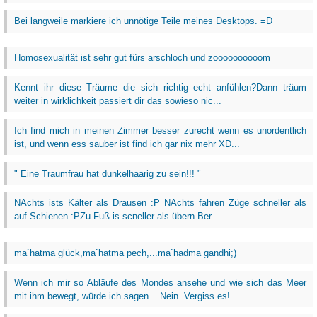
Bei langweile markiere ich unnötige Teile meines Desktops. =D
Homosexualität ist sehr gut fürs arschloch und zoooooooooom
Kennt ihr diese Träume die sich richtig echt anfühlen?Dann träum
weiter in wirklichkeit passiert dir das sowieso nic...
Ich find mich in meinen Zimmer besser zurecht wenn es unordentlich
ist, und wenn ess sauber ist find ich gar nix mehr XD...
" Eine Traumfrau hat dunkelhaarig zu sein!!! "
NAchts ists Kälter als Drausen :P NAchts fahren Züge schneller als
auf Schienen :PZu Fuß is scneller als übern Ber...
ma`hatma glück,ma`hatma pech,...ma`hadma gandhi;)
Wenn ich mir so Abläufe des Mondes ansehe und wie sich das Meer
mit ihm bewegt, würde ich sagen... Nein. Vergiss es!