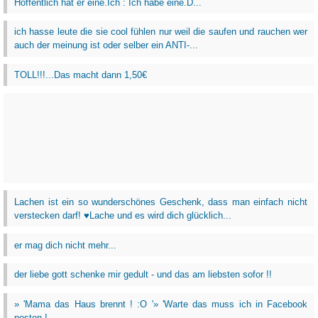
Hoffentlich hat er eine.Ich : Ich habe eine.D...
ich hasse leute die sie cool fühlen nur weil die saufen und rauchen wer
auch der meinung ist oder selber ein ANTI-...
TOLL!!!...Das macht dann 1,50€
Lachen ist ein so wunderschönes Geschenk, dass man einfach nicht
verstecken darf! ♥Lache und es wird dich glücklich...
er mag dich nicht mehr...
der liebe gott schenke mir gedult - und das am liebsten sofor !!
» 'Mama das Haus brennt ! :O '» 'Warte das muss ich in Facebook
posten !