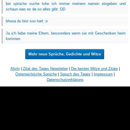
bei sprüche suche tuhe ich immer meinem namen eingeben und
schaun was es da so alles gibt :DD
bhooa du bist soo hart :o
Ja ich liebe meine Eltern, bessonders wenn sie mit Geschenken heim
kommen
Mehr neue Sprüche, Gedichte und Witze
Alivlo
|
Zitat des Tages Newsletter
|
Die besten Witze und Zitate
|
Österreichische Sprüche
|
Spruch des Tages
|
Impressum
|
Datenschutzerklärung