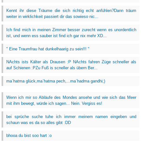
Kennt ihr diese Träume die sich richtig echt anfühlen?Dann träum
weiter in wirklichkeit passiert dir das sowieso nic...
Ich find mich in meinen Zimmer besser zurecht wenn es unordentlich
ist, und wenn ess sauber ist find ich gar nix mehr XD...
" Eine Traumfrau hat dunkelhaarig zu sein!!! "
NAchts ists Kälter als Drausen :P NAchts fahren Züge schneller als
auf Schienen :PZu Fuß is scneller als übern Ber...
ma`hatma glück,ma`hatma pech,...ma`hadma gandhi;)
Wenn ich mir so Abläufe des Mondes ansehe und wie sich das Meer
mit ihm bewegt, würde ich sagen... Nein. Vergiss es!
bei sprüche suche tuhe ich immer meinem namen eingeben und
schaun was es da so alles gibt :DD
bhooa du bist soo hart :o