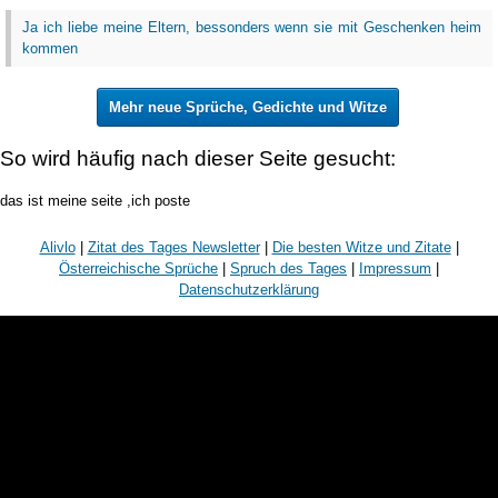
Ja ich liebe meine Eltern, bessonders wenn sie mit Geschenken heim
kommen
Mehr neue Sprüche, Gedichte und Witze
So wird häufig nach dieser Seite gesucht:
das ist meine seite ,ich poste
Alivlo
|
Zitat des Tages Newsletter
|
Die besten Witze und Zitate
|
Österreichische Sprüche
|
Spruch des Tages
|
Impressum
|
Datenschutzerklärung