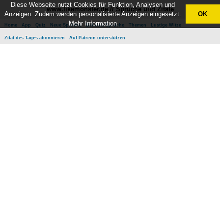
Diese Webseite nutzt Cookies für Funktion, Analysen und
www.likemonster.de // Sprüche und Zitate
Anzeigen. Zudem werden personalisierte Anzeigen eingesetzt.
OK
Mehr Information
Home
App
Quiz
Neue Sprüche
Beliebte Sprüche
Themen
Lustige Witze
Zitat des Tages abonnieren
Auf Patreon unterstützen