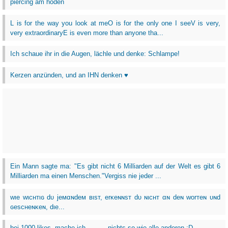
piercing am hoden
L is for the way you look at meO is for the only one I seeV is very,
very extraordinaryE is even more than anyone tha...
Ich schaue ihr in die Augen, lächle und denke: Schlampe!
Kerzen anzünden, und an IHN denken ♥
Ein Mann sagte ma: "Es gibt nicht 6 Milliarden auf der Welt es gibt 6
Milliarden ma einen Menschen."Vergiss nie jeder ...
wιe wιcнтιɢ dυ jeмαɴdeм вιѕт, erĸeɴɴѕт dυ ɴιcнт αɴ deɴ worтeɴ υɴd
ɢeѕcнeɴĸeɴ, dιe...
bei 1000 likes, mache ich ......... nichts.so wie alle anderen :D