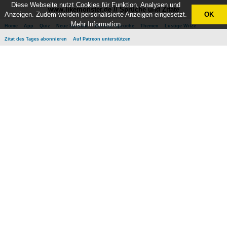
Diese Webseite nutzt Cookies für Funktion, Analysen und
www.likemonster.de // Sprüche und Zitate
Anzeigen. Zudem werden personalisierte Anzeigen eingesetzt.
OK
Mehr Information
Home
App
Quiz
Neue Sprüche
Beliebte Sprüche
Themen
Lustige Witze
Zitat des Tages abonnieren
Auf Patreon unterstützen