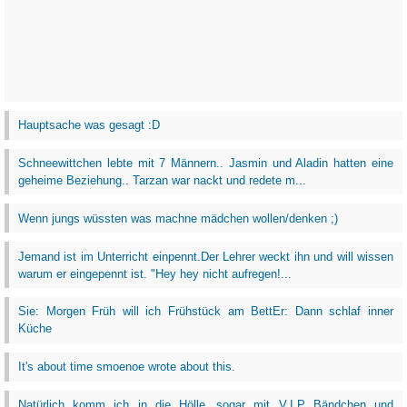
Hauptsache was gesagt :D
Schneewittchen lebte mit 7 Männern.. Jasmin und Aladin hatten eine
geheime Beziehung.. Tarzan war nackt und redete m...
Wenn jungs wüssten was machne mädchen wollen/denken ;)
Jemand ist im Unterricht einpennt.Der Lehrer weckt ihn und will wissen
warum er eingepennt ist. "Hey hey nicht aufregen!...
Sie: Morgen Früh will ich Frühstück am BettEr: Dann schlaf inner
Küche
It's about time smoenoe wrote about this.
Natürlich komm ich in die Hölle...sogar mit V.I.P Bändchen und