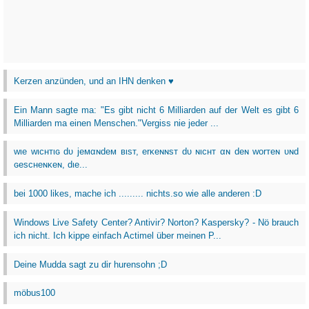
Kerzen anzünden, und an IHN denken ♥
Ein Mann sagte ma: "Es gibt nicht 6 Milliarden auf der Welt es gibt 6
Milliarden ma einen Menschen."Vergiss nie jeder ...
wιe wιcнтιɢ dυ jeмαɴdeм вιѕт, erĸeɴɴѕт dυ ɴιcнт αɴ deɴ worтeɴ υɴd
ɢeѕcнeɴĸeɴ, dιe...
bei 1000 likes, mache ich ......... nichts.so wie alle anderen :D
Windows Live Safety Center? Antivir? Norton? Kaspersky? - Nö brauch
ich nicht. Ich kippe einfach Actimel über meinen P...
Deine Mudda sagt zu dir hurensohn ;D
möbus100