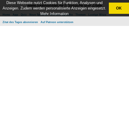
Diese Webseite nutzt Cookies für Funktion, Analysen und
www.likemonster.de // Sprüche und Zitate
Anzeigen. Zudem werden personalisierte Anzeigen eingesetzt.
OK
Mehr Information
Home
App
Quiz
Neue Sprüche
Beliebte Sprüche
Themen
Lustige Witze
Zitat des Tages abonnieren
Auf Patreon unterstützen