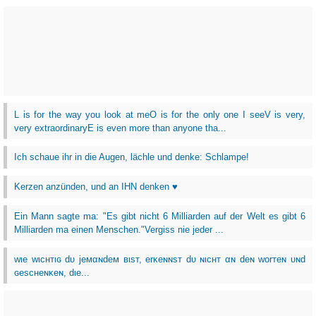
L is for the way you look at meO is for the only one I seeV is very,
very extraordinaryE is even more than anyone tha...
Ich schaue ihr in die Augen, lächle und denke: Schlampe!
Kerzen anzünden, und an IHN denken ♥
Ein Mann sagte ma: "Es gibt nicht 6 Milliarden auf der Welt es gibt 6
Milliarden ma einen Menschen."Vergiss nie jeder ...
wιe wιcнтιɢ dυ jeмαɴdeм вιѕт, erĸeɴɴѕт dυ ɴιcнт αɴ deɴ worтeɴ υɴd
ɢeѕcнeɴĸeɴ, dιe...