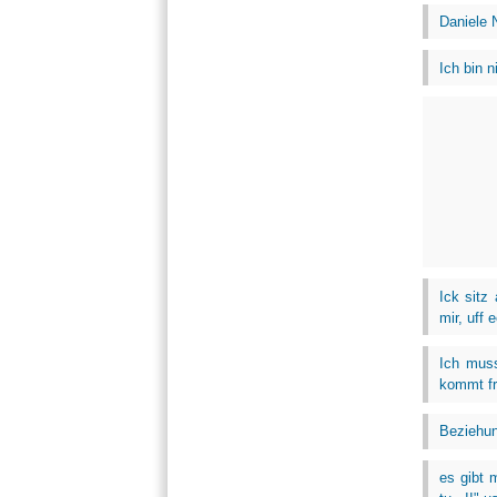
Daniele 
Ich bin n
Ick sitz
mir, uff 
Ich muss
kommt fre
Beziehun
es gibt 