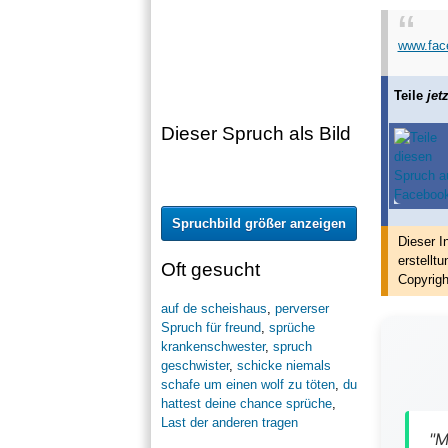
www.fac
Teile
jetz
Dieser Spruch als Bild
Spruchbild größer anzeigen
Dieser I
erstellt
u
Oft gesucht
Copyrigh
auf de scheishaus
,
perverser
Spruch für freund
,
sprüche
krankenschwester
,
spruch
geschwister
,
schicke niemals
schafe um einen wolf zu töten
,
du
hattest deine chance sprüche
,
Last der anderen tragen
"M