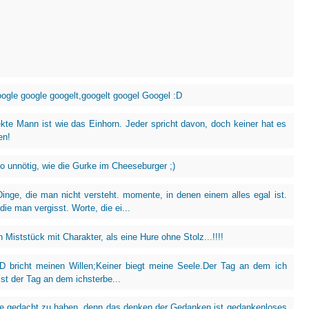
gle google googelt,googelt googel Googel :D
ekte Mann ist wie das Einhorn. Jeder spricht davon, doch keiner hat es
en!
so unnötig, wie die Gurke im Cheeseburger ;)
Dinge, die man nicht versteht. momente, in denen einem alles egal ist.
ie man vergisst. Worte, die ei...
n Miststück mit Charakter, als eine Hure ohne Stolz...!!!!
bricht meinen Willen;Keiner biegt meine Seele.Der Tag an dem ich
st der Tag an dem ichsterbe...
e gedacht zu haben, denn das denken der Gedanken ist gedankenloses