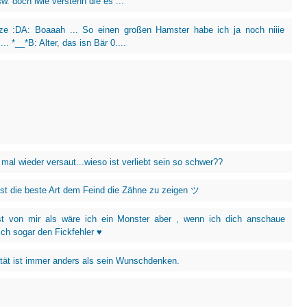
usw. doch iwie verstehn die es ...
tze :DA: Boaaah ... So einen großen Hamster habe ich ja noch niiie
.. *__*B: Alter, das isn Bär 0....
mal wieder versaut...wieso ist verliebt sein so schwer??
ist die beste Art dem Feind die Zähne zu zeigen ツ
t von mir als wäre ich ein Monster aber , wenn ich dich anschaue
ich sogar den Fickfehler ♥
ität ist immer anders als sein Wunschdenken.