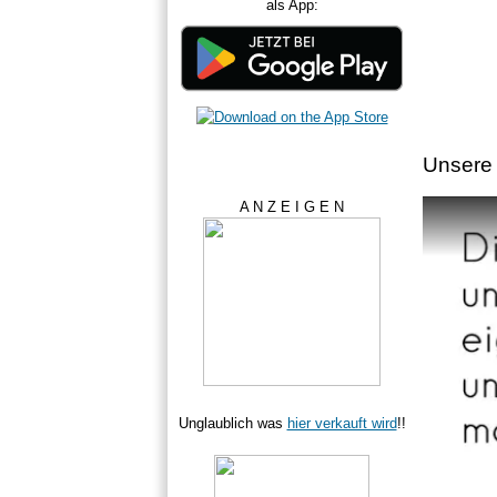
als App:
Unsere 
A N Z E I G E N
Unglaublich was
hier verkauft wird
!!