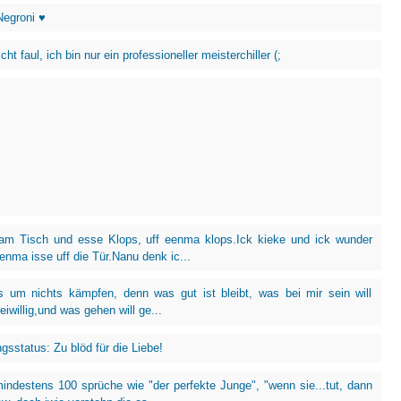
Negroni ♥
icht faul, ich bin nur ein professioneller meisterchiller (;
 am Tisch und esse Klops, uff eenma klops.Ick kieke und ick wunder
eenma isse uff die Tür.Nanu denk ic...
 um nichts kämpfen, denn was gut ist bleibt, was bei mir sein will
iwillig,und was gehen will ge...
gsstatus: Zu blöd für die Liebe!
mindestens 100 sprüche wie "der perfekte Junge", "wenn sie...tut, dann