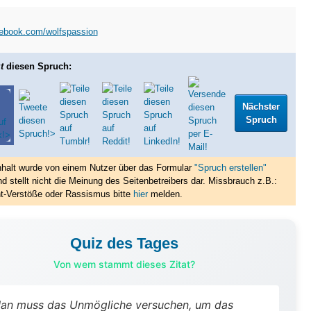
ebook.com/wolfspassion
t
diesen Spruch:
Nächster
Spruch
nhalt wurde von einem Nutzer über das Formular
"Spruch erstellen"
nd stellt nicht die Meinung des Seitenbetreibers dar. Missbrauch z.B.:
t-Verstöße oder Rassismus bitte
hier
melden.
Quiz des Tages
Von wem stammt dieses Zitat?
an muss das Unmögliche versuchen, um das