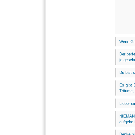
Wenn Goo
Der perf
je geseh
Du bist 
Es gibt 
Träume, d
Lieber ei
NIEMAND 
aufgebe i
Denke ni