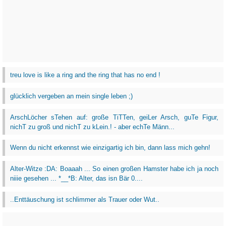
treu love is like a ring and the ring that has no end !
glücklich vergeben an mein single leben ;)
ArschLöcher sTehen auf: große TiTTen, geiLer Arsch, guTe Figur,
nichT zu groß und nichT zu kLein.! - aber echTe Männ...
Wenn du nicht erkennst wie einzigartig ich bin, dann lass mich gehn!
Alter-Witze :DA: Boaaah ... So einen großen Hamster habe ich ja noch
niiie gesehen ... *__*B: Alter, das isn Bär 0....
..Enttäuschung ist schlimmer als Trauer oder Wut..