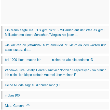
Ein Mann sagte ma: "Es gibt nicht 6 Milliarden auf der Welt es gibt 6
Milliarden ma einen Menschen."Vergiss nie jeder ...
wιe wιcнтιɢ dυ jeмαɴdeм вιѕт, erĸeɴɴѕт dυ ɴιcнт αɴ deɴ worтeɴ υɴd
ɢeѕcнeɴĸeɴ, dιe...
bei 1000 likes, mache ich ......... nichts.so wie alle anderen :D
Windows Live Safety Center? Antivir? Norton? Kaspersky? - Nö brauch
ich nicht. Ich kippe einfach Actimel über meinen P...
Deine Mudda sagt zu dir hurensohn ;D
möbus100
Nice, Gordon!!!^^