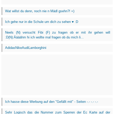
Wat willst du denn, noch nie n Mädl gsehn?! =)
Ich gehe nur in die Schule um dich zu sehen ♥ :D
Neels (N) versucht Fibi (F) zu fragen ob er mit ihr gehen will
:D(N):Äääähm hi ich wollte mal fragen ob du mich li...
AdidasNikeAudiLamborghini
Ich hasse diese Werbung auf den "Gefällt mit" - Seiten -.- -.- -.-
Sehr Logisch das die Nummer zum Sperren der Ec Karte auf der