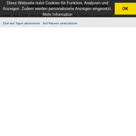
Diese Webseite nutzt Cookies für Funktion, Analysen und
www.likemonster.de // Sprüche und Zitate
Anzeigen. Zudem werden personalisierte Anzeigen eingesetzt.
OK
Mehr Information
Home
App
Quiz
Neue Sprüche
Beliebte Sprüche
Themen
Lustige Witze
Zitat des Tages abonnieren
Auf Patreon unterstützen