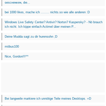
ɢeѕcнeɴĸeɴ, dιe...
bei 1000 likes, mache ich ......... nichts.so wie alle anderen :D
Windows Live Safety Center? Antivir? Norton? Kaspersky? - Nö brauch
ich nicht. Ich kippe einfach Actimel über meinen P...
Deine Mudda sagt zu dir hurensohn ;D
möbus100
Nice, Gordon!!!^^
Bei langweile markiere ich unnötige Teile meines Desktops. =D