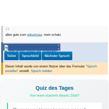
alles gute zum
geburtstag
, mein schatz
Teilen
Spruchbild
Nächster Spruch
Dieser Inhalt wurde von einem Nutzer über das Formular
"Spruch
erstellen"
erstellt
.
Spruch melden
Quiz des Tages
Von wem stammt dieses Zitat?