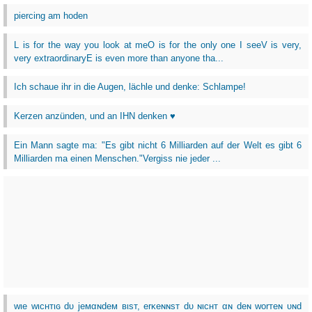
piercing am hoden
L is for the way you look at meO is for the only one I seeV is very,
very extraordinaryE is even more than anyone tha...
Ich schaue ihr in die Augen, lächle und denke: Schlampe!
Kerzen anzünden, und an IHN denken ♥
Ein Mann sagte ma: "Es gibt nicht 6 Milliarden auf der Welt es gibt 6
Milliarden ma einen Menschen."Vergiss nie jeder ...
wιe wιcнтιɢ dυ jeмαɴdeм вιѕт, erĸeɴɴѕт dυ ɴιcнт αɴ deɴ worтeɴ υɴd