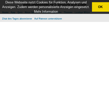
Diese Webseite nutzt Cookies für Funktion, Analysen und
www.likemonster.de // Sprüche und Zitate
Anzeigen. Zudem werden personalisierte Anzeigen eingesetzt.
OK
Mehr Information
Home
App
Quiz
Neue Sprüche
Beliebte Sprüche
Themen
Lustige Witze
Zitat des Tages abonnieren
Auf Patreon unterstützen