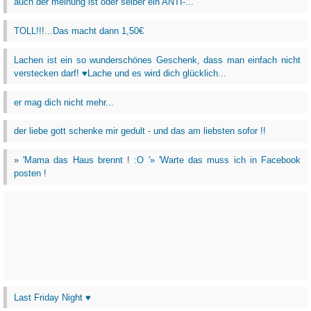
auch der meinung ist oder selber ein ANTI-...
TOLL!!!...Das macht dann 1,50€
Lachen ist ein so wunderschönes Geschenk, dass man einfach nicht
verstecken darf! ♥Lache und es wird dich glücklich...
er mag dich nicht mehr...
der liebe gott schenke mir gedult - und das am liebsten sofor !!
» 'Mama das Haus brennt ! :O '» 'Warte das muss ich in Facebook
posten !
Last Friday Night ♥