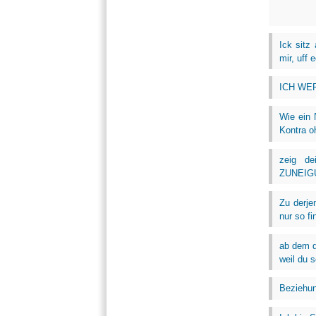
Ick sitz
mir, uff 
ICH WER
Wie ein 
Kontra o
zeig d
ZUNEIGUN
Zu derje
nur so fi
ab dem d
weil du s
Beziehun