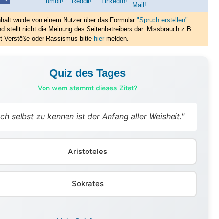
nhalt wurde von einem Nutzer über das Formular
"Spruch erstellen"
nd stellt nicht die Meinung des Seitenbetreibers dar. Missbrauch z.B.:
t-Verstöße oder Rassismus bitte
hier
melden.
Quiz des Tages
Von wem stammt dieses Zitat?
ich selbst zu kennen ist der Anfang aller Weisheit."
Aristoteles
Sokrates