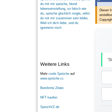
du mit mir sprüche
,
blond
lebenseinstellung
,
so falsch wie
Dieser I
du
,
sprüche glücklich single
,
willst
erstellt
u
du mit mir zusammen sein bilder
,
Copyrigh
Weil ich dich liebe, und du
ignorierst mich
"S
Weitere Links
Mehr
coole Sprüche
auf
www.sprüche.cc
Berühmte Zitate
NFT kaufen
SpruchVZ.de