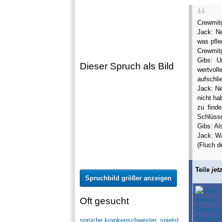
Crewmitg
Jack: Ne
was pfle
Crewmitg
Gibs: U
Dieser Spruch als Bild
wertvol
aufschli
Jack: Ne
nicht ha
zu find
Schlüsse
Gibs: Al
Jack: Wa
(Fluch de
Teile
jetz
Spruchbild größer anzeigen
Oft gesucht
sprüche krankenschwester
,
spielst