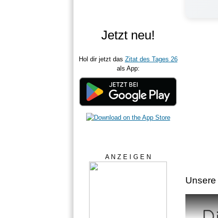
Jetzt neu!
Hol dir jetzt das
Zitat des Tages 26
als App:
A N Z E I G E N
Unsere 