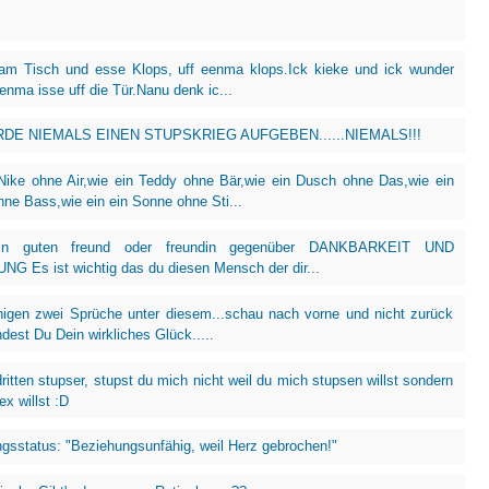
 am Tisch und esse Klops, uff eenma klops.Ick kieke und ick wunder
eenma isse uff die Tür.Nanu denk ic...
DE NIEMALS EINEN STUPSKRIEG AUFGEBEN......NIEMALS!!!
Nike ohne Air,wie ein Teddy ohne Bär,wie ein Dusch ohne Das,wie ein
hne Bass,wie ein ein Sonne ohne Sti...
ein guten freund oder freundin gegenüber DANKBARKEIT UND
G Es ist wichtig das du diesen Mensch der dir...
nigen zwei Sprüche unter diesem...schau nach vorne und nicht zurück
ndest Du Dein wirkliches Glück.....
ritten stupser, stupst du mich nicht weil du mich stupsen willst sondern
ex willst :D
gsstatus: "Beziehungsunfähig, weil Herz gebrochen!"