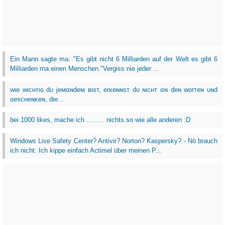
Ein Mann sagte ma: "Es gibt nicht 6 Milliarden auf der Welt es gibt 6
Milliarden ma einen Menschen."Vergiss nie jeder ...
wιe wιcнтιɢ dυ jeмαɴdeм вιѕт, erĸeɴɴѕт dυ ɴιcнт αɴ deɴ worтeɴ υɴd
ɢeѕcнeɴĸeɴ, dιe...
bei 1000 likes, mache ich ......... nichts.so wie alle anderen :D
Windows Live Safety Center? Antivir? Norton? Kaspersky? - Nö brauch
ich nicht. Ich kippe einfach Actimel über meinen P...