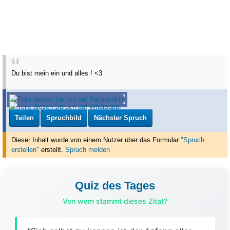
Du bist mein ein und alles ! <3
Teilen
Spruchbild
Nächster Spruch
Dieser Inhalt wurde von einem Nutzer über das Formular
"Spruch
erstellen"
erstellt
.
Spruch melden
Quiz des Tages
Von wem stammt dieses Zitat?