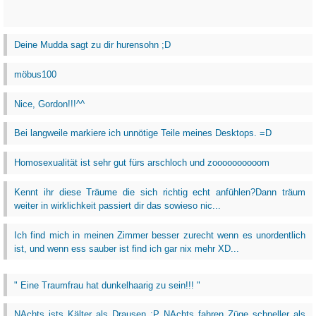
Deine Mudda sagt zu dir hurensohn ;D
möbus100
Nice, Gordon!!!^^
Bei langweile markiere ich unnötige Teile meines Desktops. =D
Homosexualität ist sehr gut fürs arschloch und zoooooooooom
Kennt ihr diese Träume die sich richtig echt anfühlen?Dann träum
weiter in wirklichkeit passiert dir das sowieso nic...
Ich find mich in meinen Zimmer besser zurecht wenn es unordentlich
ist, und wenn ess sauber ist find ich gar nix mehr XD...
" Eine Traumfrau hat dunkelhaarig zu sein!!! "
NAchts ists Kälter als Drausen :P NAchts fahren Züge schneller als