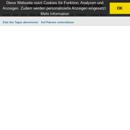
Diese Webseite nutzt Cookies für Funktion, Analysen und
www.likemonster.de // Sprüche und Zitate
Anzeigen. Zudem werden personalisierte Anzeigen eingesetzt.
OK
Mehr Information
Home
App
Quiz
Neue Sprüche
Beliebte Sprüche
Themen
Lustige Witze
Zitat des Tages abonnieren
Auf Patreon unterstützen