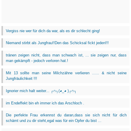
Vergiss nie wer für dich da war, als es dir schlecht ging!
Niemand stirbt als Jungfrau!!Den das Schicksal fickt jeden!!!
tränen zeigen nicht, dass man schwach ist, ... sie zeigen nur, dass
man gekämpft - jedoch verloren hat.!
Mit 13 sollte man seine Milchzähne verlieren ...... & nicht seine
Jungfräulichkeit !!!
Ignorier mich halt weiter... ┌∩┐(◕_◕ )┌∩┐
im Endeffekt bin eh immer ich das Arschloch .
Die perfekte Frau erkennst du daran,dass sie sich nicht für dich
schämt und zu dir steht,egal was für ein Opfer du bist ...