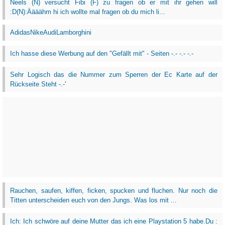
Neels (N) versucht Fibi (F) zu fragen ob er mit ihr gehen will
:D(N):Äääähm hi ich wollte mal fragen ob du mich li...
AdidasNikeAudiLamborghini
Ich hasse diese Werbung auf den "Gefällt mit" - Seiten -.- -.- -.-
Sehr Logisch das die Nummer zum Sperren der Ec Karte auf der
Rückseite Steht -.-'
Rauchen, saufen, kiffen, ficken, spucken und fluchen. Nur noch die
Titten unterscheiden euch von den Jungs. Was los mit ...
Ich: Ich schwöre auf deine Mutter das ich eine Playstation 5 habe.Du :