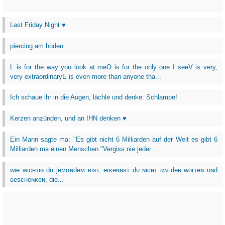
Last Friday Night ♥
piercing am hoden
L is for the way you look at meO is for the only one I seeV is very,
very extraordinaryE is even more than anyone tha...
Ich schaue ihr in die Augen, lächle und denke: Schlampe!
Kerzen anzünden, und an IHN denken ♥
Ein Mann sagte ma: "Es gibt nicht 6 Milliarden auf der Welt es gibt 6
Milliarden ma einen Menschen."Vergiss nie jeder ...
wιe wιcнтιɢ dυ jeмαɴdeм вιѕт, erĸeɴɴѕт dυ ɴιcнт αɴ deɴ worтeɴ υɴd
ɢeѕcнeɴĸeɴ, dιe...