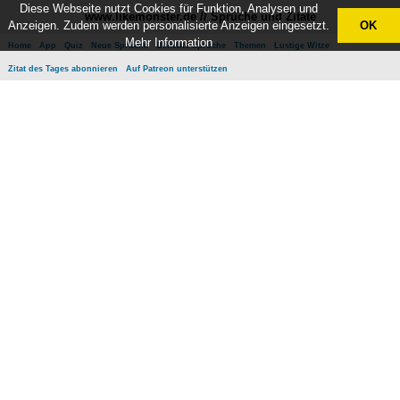
Diese Webseite nutzt Cookies für Funktion, Analysen und
www.likemonster.de // Sprüche und Zitate
Anzeigen. Zudem werden personalisierte Anzeigen eingesetzt.
OK
Mehr Information
Home
App
Quiz
Neue Sprüche
Beliebte Sprüche
Themen
Lustige Witze
Zitat des Tages abonnieren
Auf Patreon unterstützen