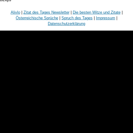
Alivlo
|
Zitat des Tages Newsletter
|
Die besten Witze und Zitate
|
Österreichische Sprüche
|
Spruch des Tages
|
Impressum
|
Datenschutzerklärung