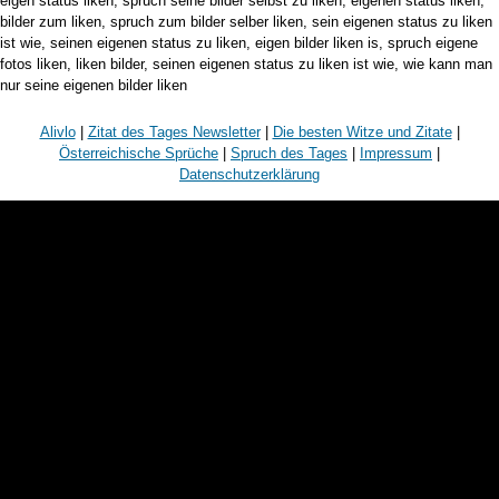
eigen status liken, spruch seine bilder selbst zu liken, eigenen status liken,
bilder zum liken, spruch zum bilder selber liken, sein eigenen status zu liken
ist wie, seinen eigenen status zu liken, eigen bilder liken is, spruch eigene
fotos liken, liken bilder, seinen eigenen status zu liken ist wie, wie kann man
nur seine eigenen bilder liken
Alivlo
|
Zitat des Tages Newsletter
|
Die besten Witze und Zitate
|
Österreichische Sprüche
|
Spruch des Tages
|
Impressum
|
Datenschutzerklärung