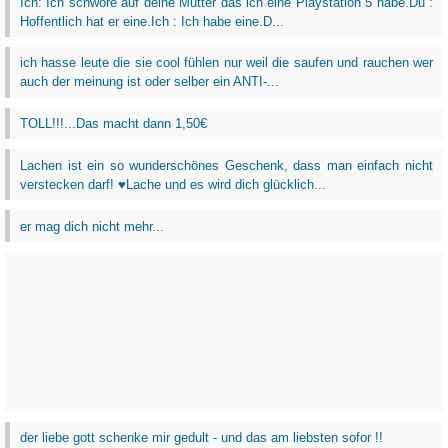
Ich: Ich schwöre auf deine Mutter das ich eine Playstation 5 habe.Du :
Hoffentlich hat er eine.Ich : Ich habe eine.D...
ich hasse leute die sie cool fühlen nur weil die saufen und rauchen wer
auch der meinung ist oder selber ein ANTI-...
TOLL!!!...Das macht dann 1,50€
Lachen ist ein so wunderschönes Geschenk, dass man einfach nicht
verstecken darf! ♥Lache und es wird dich glücklich...
er mag dich nicht mehr...
der liebe gott schenke mir gedult - und das am liebsten sofor !!