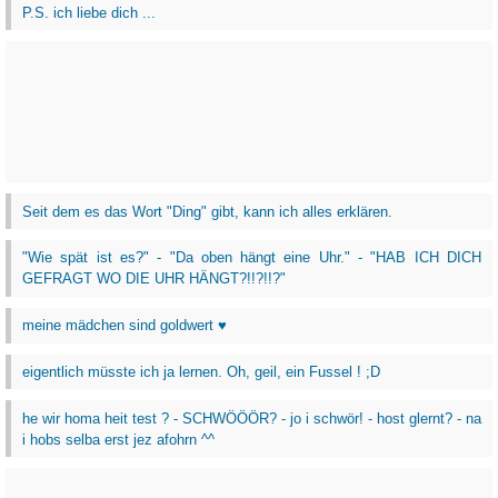
P.S. ich liebe dich ...
Seit dem es das Wort "Ding" gibt, kann ich alles erklären.
"Wie spät ist es?" - "Da oben hängt eine Uhr." - "HAB ICH DICH
GEFRAGT WO DIE UHR HÄNGT?!!?!!?"
meine mädchen sind goldwert ♥
eigentlich müsste ich ja lernen. Oh, geil, ein Fussel ! ;D
he wir homa heit test ? - SCHWÖÖÖR? - jo i schwör! - host glernt? - na
i hobs selba erst jez afohrn ^^