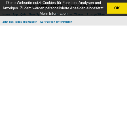
Diese Webseite nutzt Cookies für Funktion, Analysen und
www.likemonster.de // Sprüche und Zitate
Anzeigen. Zudem werden personalisierte Anzeigen eingesetzt.
OK
Mehr Information
Home
App
Quiz
Neue Sprüche
Beliebte Sprüche
Themen
Lustige Witze
Zitat des Tages abonnieren
Auf Patreon unterstützen