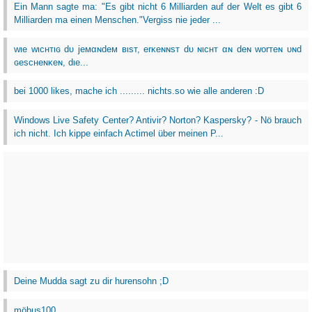
Ein Mann sagte ma: "Es gibt nicht 6 Milliarden auf der Welt es gibt 6
Milliarden ma einen Menschen."Vergiss nie jeder ...
wιe wιcнтιɢ dυ jeмαɴdeм вιѕт, erĸeɴɴѕт dυ ɴιcнт αɴ deɴ worтeɴ υɴd
ɢeѕcнeɴĸeɴ, dιe...
bei 1000 likes, mache ich ......... nichts.so wie alle anderen :D
Windows Live Safety Center? Antivir? Norton? Kaspersky? - Nö brauch
ich nicht. Ich kippe einfach Actimel über meinen P...
Deine Mudda sagt zu dir hurensohn ;D
möbus100