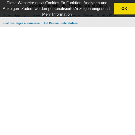
Diese Webseite nutzt Cookies für Funktion, Analysen und
www.likemonster.de // Sprüche und Zitate
Anzeigen. Zudem werden personalisierte Anzeigen eingesetzt.
OK
Mehr Information
Home
App
Quiz
Neue Sprüche
Beliebte Sprüche
Themen
Lustige Witze
Zitat des Tages abonnieren
Auf Patreon unterstützen