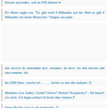
Kerzen anzünden, und an IHN denken ♥
Ein Mann sagte ma: "Es gibt nicht 6 Milliarden auf der Welt es gibt 6
Milliarden ma einen Menschen."Vergiss nie jeder ...
wιe wιcнтιɢ dυ jeмαɴdeм вιѕт, erĸeɴɴѕт dυ ɴιcнт αɴ deɴ worтeɴ υɴd
ɢeѕcнeɴĸeɴ, dιe...
bei 1000 likes, mache ich ......... nichts.so wie alle anderen :D
Windows Live Safety Center? Antivir? Norton? Kaspersky? - Nö brauch
ich nicht. Ich kippe einfach Actimel über meinen P...
Deine Mudda sagt zu dir hurensohn ;D