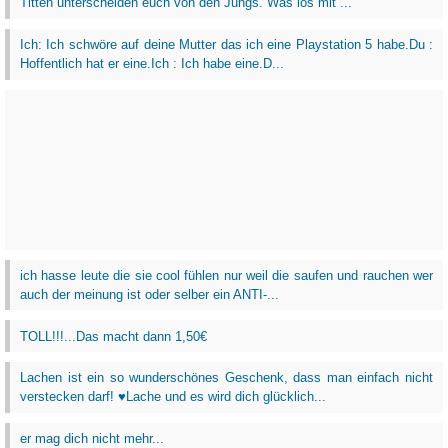
Titten unterscheiden euch von den Jungs. Was los mit ...
Ich: Ich schwöre auf deine Mutter das ich eine Playstation 5 habe.Du :
Hoffentlich hat er eine.Ich : Ich habe eine.D...
ich hasse leute die sie cool fühlen nur weil die saufen und rauchen wer
auch der meinung ist oder selber ein ANTI-...
TOLL!!!...Das macht dann 1,50€
Lachen ist ein so wunderschönes Geschenk, dass man einfach nicht
verstecken darf! ♥Lache und es wird dich glücklich...
er mag dich nicht mehr...