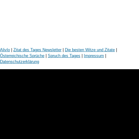
Alivlo
|
Zitat des Tages Newsletter
|
Die besten Witze und Zitate
|
Österreichische Sprüche
|
Spruch des Tages
|
Impressum
|
Datenschutzerklärung