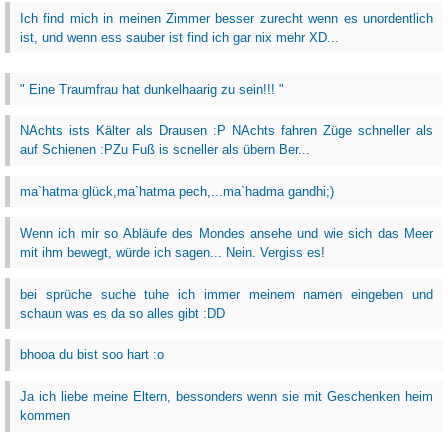
Ich find mich in meinen Zimmer besser zurecht wenn es unordentlich
ist, und wenn ess sauber ist find ich gar nix mehr XD...
" Eine Traumfrau hat dunkelhaarig zu sein!!! "
NAchts ists Kälter als Drausen :P NAchts fahren Züge schneller als
auf Schienen :PZu Fuß is scneller als übern Ber...
ma`hatma glück,ma`hatma pech,...ma`hadma gandhi;)
Wenn ich mir so Abläufe des Mondes ansehe und wie sich das Meer
mit ihm bewegt, würde ich sagen... Nein. Vergiss es!
bei sprüche suche tuhe ich immer meinem namen eingeben und
schaun was es da so alles gibt :DD
bhooa du bist soo hart :o
Ja ich liebe meine Eltern, bessonders wenn sie mit Geschenken heim
kommen