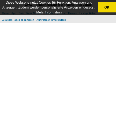
Diese Webseite nutzt Cookies für Funktion, Analysen und
www.likemonster.de // Sprüche und Zitate
Anzeigen. Zudem werden personalisierte Anzeigen eingesetzt.
OK
Mehr Information
Home
App
Quiz
Neue Sprüche
Beliebte Sprüche
Themen
Lustige Witze
Zitat des Tages abonnieren
Auf Patreon unterstützen