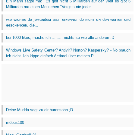
Ein Mann sagte ma: "Es gibt nicht 6 Milliarden auf der Welt es gibt 6
Milliarden ma einen Menschen."Vergiss nie jeder ...
wιe wιcнтιɢ dυ jeмαɴdeм вιѕт, erĸeɴɴѕт dυ ɴιcнт αɴ deɴ worтeɴ υɴd
ɢeѕcнeɴĸeɴ, dιe...
bei 1000 likes, mache ich ......... nichts.so wie alle anderen :D
Windows Live Safety Center? Antivir? Norton? Kaspersky? - Nö brauch
ich nicht. Ich kippe einfach Actimel über meinen P...
Deine Mudda sagt zu dir hurensohn ;D
möbus100