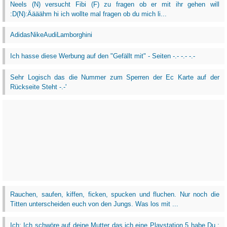
Neels (N) versucht Fibi (F) zu fragen ob er mit ihr gehen will
:D(N):Äääähm hi ich wollte mal fragen ob du mich li...
AdidasNikeAudiLamborghini
Ich hasse diese Werbung auf den "Gefällt mit" - Seiten -.- -.- -.-
Sehr Logisch das die Nummer zum Sperren der Ec Karte auf der
Rückseite Steht -.-'
Rauchen, saufen, kiffen, ficken, spucken und fluchen. Nur noch die
Titten unterscheiden euch von den Jungs. Was los mit ...
Ich: Ich schwöre auf deine Mutter das ich eine Playstation 5 habe.Du :