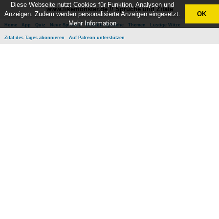
Diese Webseite nutzt Cookies für Funktion, Analysen und
www.likemonster.de // Sprüche und Zitate
Anzeigen. Zudem werden personalisierte Anzeigen eingesetzt.
OK
Mehr Information
Home
App
Quiz
Neue Sprüche
Beliebte Sprüche
Themen
Lustige Witze
Zitat des Tages abonnieren
Auf Patreon unterstützen