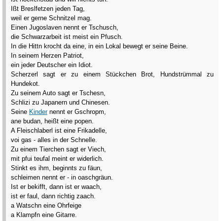
Ißt Breslfetzen jeden Tag,
weil er gerne Schnitzel mag.
Einen Jugoslaven nennt er Tschusch,
die Schwarzarbeit ist meist ein Pfusch.
In die Hittn krocht da eine, in ein Lokal bewegt er seine Beine.
In seinem Herzen Patriot,
ein jeder Deutscher ein Idiot.
Scherzerl sagt er zu einem Stückchen Brot, Hundstrümmal zu
Hundekot.
Zu seinem Auto sagt er Tschesn,
Schlizi zu Japanern und Chinesen.
Seine
Kinder
nennt er Gschropm,
ane budan, heißt eine popen.
A Fleischlaberl ist eine Frikadelle,
voi gas - alles in der Schnelle.
Zu einem Tierchen sagt er Viech,
mit pfui teufal meint er widerlich.
Stinkt es ihm, beginnts zu fäun,
schleimen nennt er - in oaschgräun.
Ist er bekifft, dann ist er waach,
ist er faul, dann richtig zaach.
a Watschn eine Ohrfeige
a Klampfn eine Gitarre.