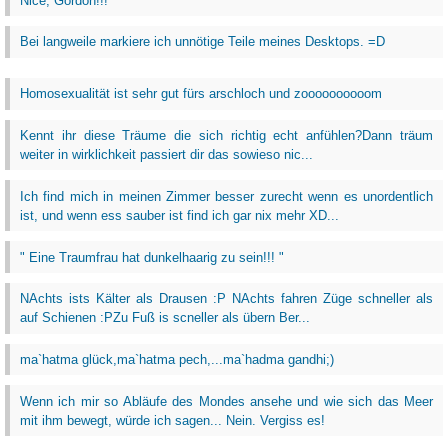
Nice, Gordon!!!^^
Bei langweile markiere ich unnötige Teile meines Desktops. =D
Homosexualität ist sehr gut fürs arschloch und zoooooooooom
Kennt ihr diese Träume die sich richtig echt anfühlen?Dann träum
weiter in wirklichkeit passiert dir das sowieso nic...
Ich find mich in meinen Zimmer besser zurecht wenn es unordentlich
ist, und wenn ess sauber ist find ich gar nix mehr XD...
" Eine Traumfrau hat dunkelhaarig zu sein!!! "
NAchts ists Kälter als Drausen :P NAchts fahren Züge schneller als
auf Schienen :PZu Fuß is scneller als übern Ber...
ma`hatma glück,ma`hatma pech,...ma`hadma gandhi;)
Wenn ich mir so Abläufe des Mondes ansehe und wie sich das Meer
mit ihm bewegt, würde ich sagen... Nein. Vergiss es!