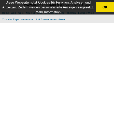
Diese Webseite nutzt Cookies für Funktion, Analysen und
www.likemonster.de // Sprüche und Zitate
Anzeigen. Zudem werden personalisierte Anzeigen eingesetzt.
OK
Mehr Information
Home
App
Quiz
Neue Sprüche
Beliebte Sprüche
Themen
Lustige Witze
Zitat des Tages abonnieren
Auf Patreon unterstützen