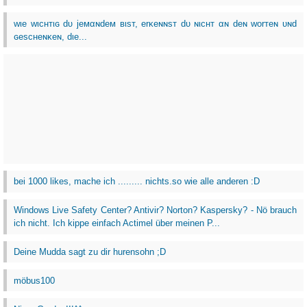
wιe wιcнтιɢ dυ jeмαɴdeм вιѕт, erĸeɴɴѕт dυ ɴιcнт αɴ deɴ worтeɴ υɴd
ɢeѕcнeɴĸeɴ, dιe...
bei 1000 likes, mache ich ......... nichts.so wie alle anderen :D
Windows Live Safety Center? Antivir? Norton? Kaspersky? - Nö brauch
ich nicht. Ich kippe einfach Actimel über meinen P...
Deine Mudda sagt zu dir hurensohn ;D
möbus100