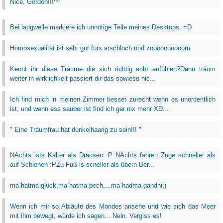
Nice, Gordon!!!^^
Bei langweile markiere ich unnötige Teile meines Desktops. =D
Homosexualität ist sehr gut fürs arschloch und zoooooooooom
Kennt ihr diese Träume die sich richtig echt anfühlen?Dann träum
weiter in wirklichkeit passiert dir das sowieso nic...
Ich find mich in meinen Zimmer besser zurecht wenn es unordentlich
ist, und wenn ess sauber ist find ich gar nix mehr XD...
" Eine Traumfrau hat dunkelhaarig zu sein!!! "
NAchts ists Kälter als Drausen :P NAchts fahren Züge schneller als
auf Schienen :PZu Fuß is scneller als übern Ber...
ma`hatma glück,ma`hatma pech,...ma`hadma gandhi;)
Wenn ich mir so Abläufe des Mondes ansehe und wie sich das Meer
mit ihm bewegt, würde ich sagen... Nein. Vergiss es!