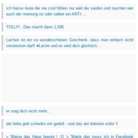
ich hasse leute die sie cool fühlen nur weil die saufen und rauchen wer
auch der meinung ist oder selber ein ANTI-...
TOLL!!!...Das macht dann 1,50€
Lachen ist ein so wunderschönes Geschenk, dass man einfach nicht
verstecken darf! ♥Lache und es wird dich glücklich...
er mag dich nicht mehr...
der liebe gott schenke mir gedult - und das am liebsten sofor !!
» 'Mama das Haus brennt ! :O '» 'Warte das muss ich in Facebook