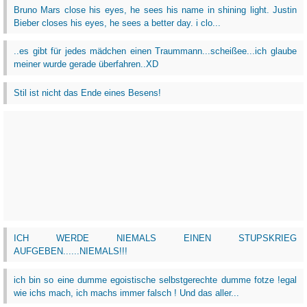
Bruno Mars close his eyes, he sees his name in shining light. Justin
Bieber closes his eyes, he sees a better day. i clo...
..es gibt für jedes mädchen einen Traummann...scheißee...ich glaube
meiner wurde gerade überfahren..XD
Stil ist nicht das Ende eines Besens!
ICH WERDE NIEMALS EINEN STUPSKRIEG
AUFGEBEN......NIEMALS!!!
ich bin so eine dumme egoistische selbstgerechte dumme fotze !egal
wie ichs mach, ich machs immer falsch ! Und das aller...