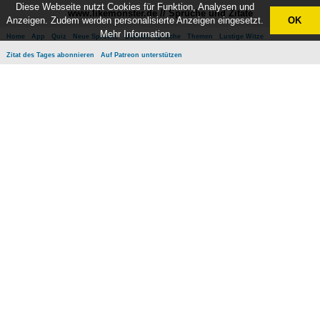
Diese Webseite nutzt Cookies für Funktion, Analysen und
www.likemonster.de // Sprüche und Zitate
Anzeigen. Zudem werden personalisierte Anzeigen eingesetzt.
OK
Mehr Information
Home
App
Quiz
Neue Sprüche
Beliebte Sprüche
Themen
Lustige Witze
Zitat des Tages abonnieren
Auf Patreon unterstützen