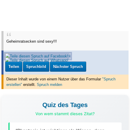
Geheimratsecken sind sexy!!!
Teilen
Spruchbild
Nächster Spruch
Dieser Inhalt wurde von einem Nutzer über das Formular
"Spruch
erstellen"
erstellt
.
Spruch melden
Quiz des Tages
Von wem stammt dieses Zitat?