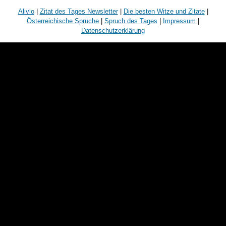
Alivlo
|
Zitat des Tages Newsletter
|
Die besten Witze und Zitate
|
Österreichische Sprüche
|
Spruch des Tages
|
Impressum
|
Datenschutzerklärung