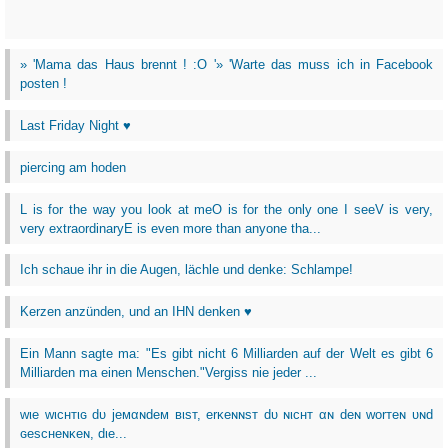
» 'Mama das Haus brennt ! :O '» 'Warte das muss ich in Facebook
posten !
Last Friday Night ♥
piercing am hoden
L is for the way you look at meO is for the only one I seeV is very,
very extraordinaryE is even more than anyone tha...
Ich schaue ihr in die Augen, lächle und denke: Schlampe!
Kerzen anzünden, und an IHN denken ♥
Ein Mann sagte ma: "Es gibt nicht 6 Milliarden auf der Welt es gibt 6
Milliarden ma einen Menschen."Vergiss nie jeder ...
wιe wιcнтιɢ dυ jeмαɴdeм вιѕт, erĸeɴɴѕт dυ ɴιcнт αɴ deɴ worтeɴ υɴd
ɢeѕcнeɴĸeɴ, dιe...