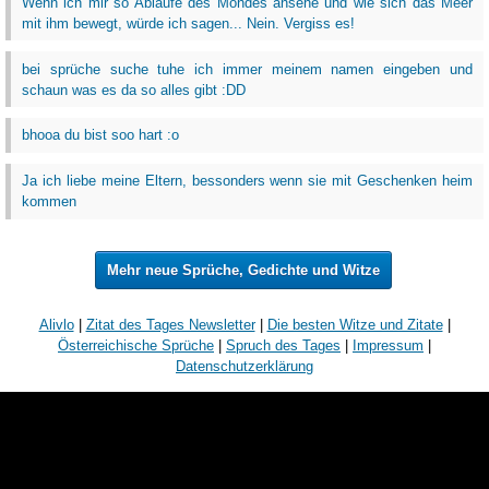
Wenn ich mir so Abläufe des Mondes ansehe und wie sich das Meer
mit ihm bewegt, würde ich sagen... Nein. Vergiss es!
bei sprüche suche tuhe ich immer meinem namen eingeben und
schaun was es da so alles gibt :DD
bhooa du bist soo hart :o
Ja ich liebe meine Eltern, bessonders wenn sie mit Geschenken heim
kommen
Mehr neue Sprüche, Gedichte und Witze
Alivlo
|
Zitat des Tages Newsletter
|
Die besten Witze und Zitate
|
Österreichische Sprüche
|
Spruch des Tages
|
Impressum
|
Datenschutzerklärung