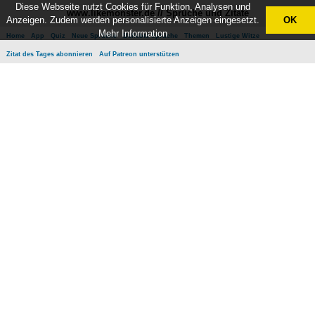
Diese Webseite nutzt Cookies für Funktion, Analysen und
www.likemonster.de // Sprüche und Zitate
Anzeigen. Zudem werden personalisierte Anzeigen eingesetzt.
OK
Mehr Information
Home
App
Quiz
Neue Sprüche
Beliebte Sprüche
Themen
Lustige Witze
Zitat des Tages abonnieren
Auf Patreon unterstützen