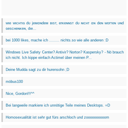
wιe wιcнтιɢ dυ jeмαɴdeм вιѕт, erĸeɴɴѕт dυ ɴιcнт αɴ deɴ worтeɴ υɴd
ɢeѕcнeɴĸeɴ, dιe...
bei 1000 likes, mache ich ......... nichts.so wie alle anderen :D
Windows Live Safety Center? Antivir? Norton? Kaspersky? - Nö brauch
ich nicht. Ich kippe einfach Actimel über meinen P...
Deine Mudda sagt zu dir hurensohn ;D
möbus100
Nice, Gordon!!!^^
Bei langweile markiere ich unnötige Teile meines Desktops. =D
Homosexualität ist sehr gut fürs arschloch und zoooooooooom