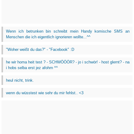
Wenn ich betrunken bin schreibt mein Handy komische SMS an
Menschen die ich eigentlich ignorieren wollte...^^
"Woher weißt du das?" - "Facebook" :D
he wir homa heit test ? - SCHWÖÖÖR? - jo i schwör! - host glernt? - na
i hobs selba erst jez afohrn ^^
heul nicht, trink.
wenn du wüsstest wie sehr du mir fehlst.. <3