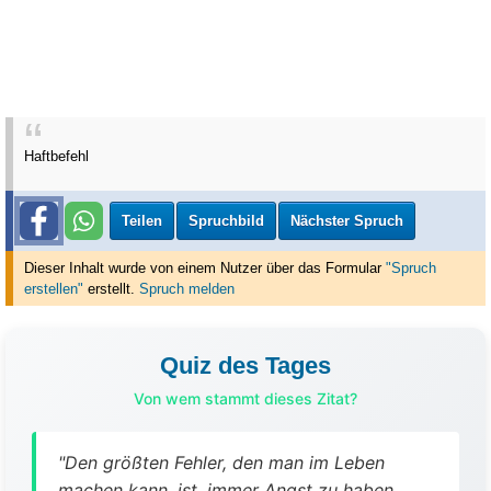
Haftbefehl
Teilen
Spruchbild
Nächster Spruch
Dieser Inhalt wurde von einem Nutzer über das Formular
"Spruch
erstellen"
erstellt
.
Spruch melden
Quiz des Tages
Von wem stammt dieses Zitat?
"Den größten Fehler, den man im Leben
machen kann, ist, immer Angst zu haben,