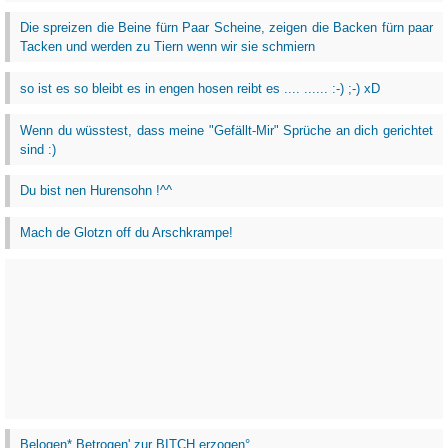
Die spreizen die Beine fürn Paar Scheine, zeigen die Backen fürn paar
Tacken und werden zu Tiern wenn wir sie schmiern
so ist es so bleibt es in engen hosen reibt es .... ...... :-) ;-) xD
Wenn du wüsstest, dass meine "Gefällt-Mir" Sprüche an dich gerichtet
sind :)
Du bist nen Hurensohn !^^
Mach de Glotzn off du Arschkrampe!
Belogen* Betrogen' zur BITCH erzogen°