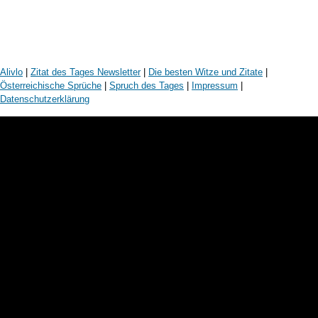
Alivlo
|
Zitat des Tages Newsletter
|
Die besten Witze und Zitate
|
Österreichische Sprüche
|
Spruch des Tages
|
Impressum
|
Datenschutzerklärung