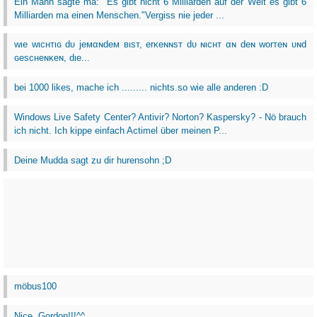
Ein Mann sagte ma: "Es gibt nicht 6 Milliarden auf der Welt es gibt 6
Milliarden ma einen Menschen."Vergiss nie jeder ...
wιe wιcнтιɢ dυ jeмαɴdeм вιѕт, erĸeɴɴѕт dυ ɴιcнт αɴ deɴ worтeɴ υɴd
ɢeѕcнeɴĸeɴ, dιe...
bei 1000 likes, mache ich ......... nichts.so wie alle anderen :D
Windows Live Safety Center? Antivir? Norton? Kaspersky? - Nö brauch
ich nicht. Ich kippe einfach Actimel über meinen P...
Deine Mudda sagt zu dir hurensohn ;D
möbus100
Nice, Gordon!!!^^