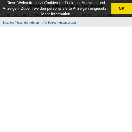
Diese Webseite nutzt Cookies für Funktion, Analysen und
www.likemonster.de // Sprüche und Zitate
Anzeigen. Zudem werden personalisierte Anzeigen eingesetzt.
OK
Mehr Information
Home
App
Quiz
Neue Sprüche
Beliebte Sprüche
Themen
Lustige Witze
Zitat des Tages abonnieren
Auf Patreon unterstützen