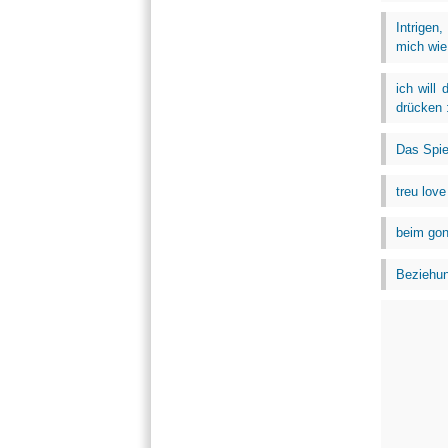
Intrigen,
mich wie
ich will
drücken :
Das Spiel
treu love
beim gong
Beziehun