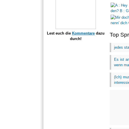
Lest euch die
Kommentare
dazu
Top Sp
durch!
jedes st
Es ist a
wenn man
(Ich) mu
interess