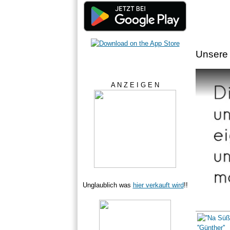
Unsere 
A N Z E I G E N
Unglaublich was
hier verkauft wird
!!