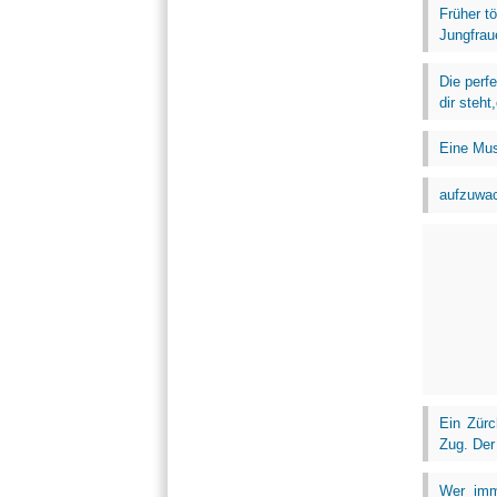
Früher t
Jungfrau
Die perf
dir steht
Eine Mus
aufzuwa
Ein Zürc
Zug. Der
Wer imme