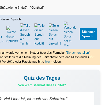
Süße,wie heißt du?" - "Günther!"
t
diesen Spruch:
Nächster
Spruch
nhalt wurde von einem Nutzer über das Formular
"Spruch erstellen"
nd stellt nicht die Meinung des Seitenbetreibers dar. Missbrauch z.B.:
t-Verstöße oder Rassismus bitte
hier
melden.
Quiz des Tages
Von wem stammt dieses Zitat?
o viel Licht ist, ist auch viel Schatten."