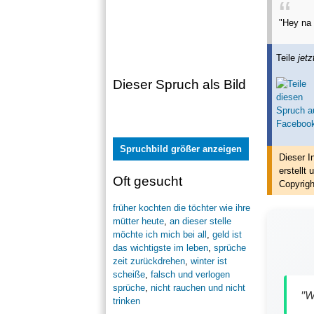
"Hey na 
Teile
jetz
Dieser Spruch als Bild
Spruchbild größer anzeigen
Dieser I
erstellt
u
Oft gesucht
Copyrigh
früher kochten die töchter wie ihre
mütter heute
,
an dieser stelle
möchte ich mich bei all
,
geld ist
das wichtigste im leben
,
sprüche
zeit zurückdrehen
,
winter ist
scheiße
,
falsch und verlogen
sprüche
,
nicht rauchen und nicht
"W
trinken