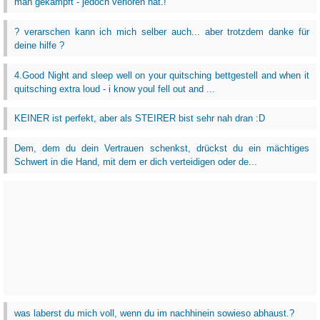
man gekämpft - jedoch verloren hat.!
? verarschen kann ich mich selber auch... aber trotzdem danke für
deine hilfe ?
4.Good Night and sleep well on your quitsching bettgestell and when it
quitsching extra loud - i know youl fell out and ...
KEINER ist perfekt, aber als STEIRER bist sehr nah dran :D
Dem, dem du dein Vertrauen schenkst, drückst du ein mächtiges
Schwert in die Hand, mit dem er dich verteidigen oder de...
was laberst du mich voll, wenn du im nachhinein sowieso abhaust.?