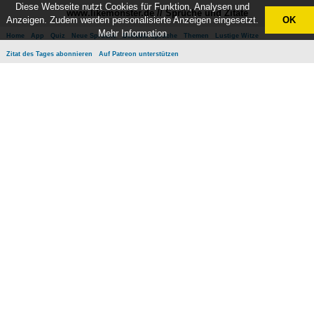
Diese Webseite nutzt Cookies für Funktion, Analysen und
www.likemonster.de // Sprüche und Zitate
Anzeigen. Zudem werden personalisierte Anzeigen eingesetzt.
OK
Mehr Information
Home
App
Quiz
Neue Sprüche
Beliebte Sprüche
Themen
Lustige Witze
Zitat des Tages abonnieren
Auf Patreon unterstützen