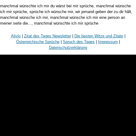
manchmal wünschte ich mir du wärst bei mir sprüche, manchmal wünsche
ich mir sprüche, sprüche ich wünsche mir, wir jemand geben der zu dir hâlt,
manchmal wünsche ich mir, manchmal wünsche ich mir eine person an
meiner seite die..., manchmal wünschte ich mir sprüche
Alivlo
|
Zitat des Tages Newsletter
|
Die besten Witze und Zitate
|
Österreichische Sprüche
|
Spruch des Tages
|
Impressum
|
Datenschutzerklärung