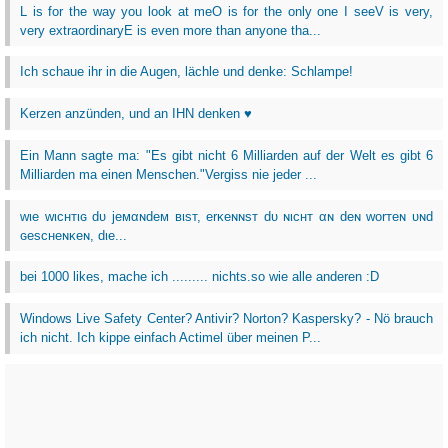
L is for the way you look at meO is for the only one I seeV is very,
very extraordinaryE is even more than anyone tha...
Ich schaue ihr in die Augen, lächle und denke: Schlampe!
Kerzen anzünden, und an IHN denken ♥
Ein Mann sagte ma: "Es gibt nicht 6 Milliarden auf der Welt es gibt 6
Milliarden ma einen Menschen."Vergiss nie jeder ...
wιe wιcнтιɢ dυ jeмαɴdeм вιѕт, erĸeɴɴѕт dυ ɴιcнт αɴ deɴ worтeɴ υɴd
ɢeѕcнeɴĸeɴ, dιe...
bei 1000 likes, mache ich ......... nichts.so wie alle anderen :D
Windows Live Safety Center? Antivir? Norton? Kaspersky? - Nö brauch
ich nicht. Ich kippe einfach Actimel über meinen P...