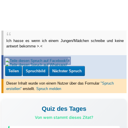
Ich hasse es wenn ich einem Jungen/Mädchen schreibe und keine
antwort bekomme >.<
Teilen
Spruchbild
Nächster Spruch
Dieser Inhalt wurde von einem Nutzer über das Formular
"Spruch
erstellen"
erstellt
.
Spruch melden
Quiz des Tages
Von wem stammt dieses Zitat?