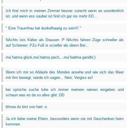
Ich find mich in meinen Zimmer besser zurecht wenn es unordentlich
ist, und wenn ess sauber ist find ich gar nix mehr XD...
" Eine Traumfrau hat dunkelhaarig zu sein!!! "
NAchts ists Kälter als Drausen :P NAchts fahren Züge schneller als
auf Schienen :PZu Fuß is scneller als übern Ber...
ma`hatma glück,ma`hatma pech,...ma`hadma gandhi;)
Wenn ich mir so Abläufe des Mondes ansehe und wie sich das Meer
mit ihm bewegt, würde ich sagen... Nein. Vergiss es!
bei sprüche suche tuhe ich immer meinem namen eingeben und
schaun was es da so alles gibt :DD
bhooa du bist soo hart :o
Ja ich liebe meine Eltern, bessonders wenn sie mit Geschenken heim
kommen