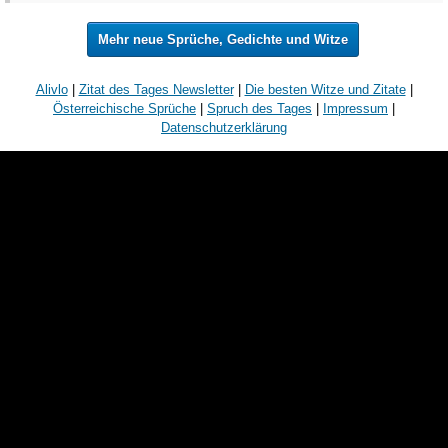
Mehr neue Sprüche, Gedichte und Witze
Alivlo
|
Zitat des Tages Newsletter
|
Die besten Witze und Zitate
|
Österreichische Sprüche
|
Spruch des Tages
|
Impressum
|
Datenschutzerklärung