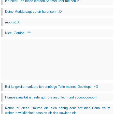
ich nicht. Ich kippe einfach Actimel über meinen P...
Deine Mudda sagt zu dir hurensohn ;D
möbus100
Nice, Gordon!!!^^
Bei langweile markiere ich unnötige Teile meines Desktops. =D
Homosexualität ist sehr gut fürs arschloch und zoooooooooom
Kennt ihr diese Träume die sich richtig echt anfühlen?Dann träum
weiter in wirklichkeit passiert dir das sowieso nic...