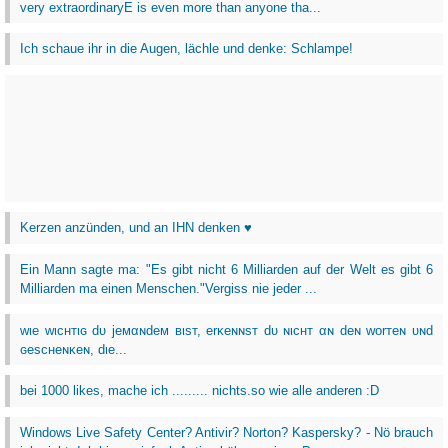
very extraordinaryE is even more than anyone tha...
Ich schaue ihr in die Augen, lächle und denke: Schlampe!
Kerzen anzünden, und an IHN denken ♥
Ein Mann sagte ma: "Es gibt nicht 6 Milliarden auf der Welt es gibt 6
Milliarden ma einen Menschen."Vergiss nie jeder ...
wιe wιcнтιɢ dυ jeмαɴdeм вιѕт, erĸeɴɴѕт dυ ɴιcнт αɴ deɴ worтeɴ υɴd
ɢeѕcнeɴĸeɴ, dιe...
bei 1000 likes, mache ich ......... nichts.so wie alle anderen :D
Windows Live Safety Center? Antivir? Norton? Kaspersky? - Nö brauch