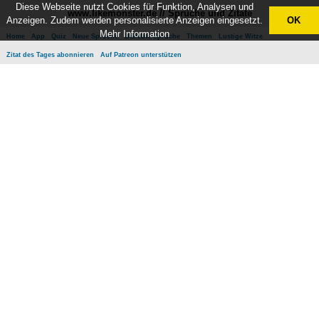
Diese Webseite nutzt Cookies für Funktion, Analysen und
www.likemonster.de // Sprüche und Zitate
Anzeigen. Zudem werden personalisierte Anzeigen eingesetzt.
OK
Mehr Information
Home
App
Quiz
Neue Sprüche
Beliebte Sprüche
Themen
Lustige Witze
Zitat des Tages abonnieren
Auf Patreon unterstützen