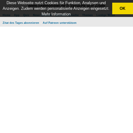
Diese Webseite nutzt Cookies für Funktion, Analysen und
www.likemonster.de // Sprüche und Zitate
Anzeigen. Zudem werden personalisierte Anzeigen eingesetzt.
OK
Mehr Information
Home
App
Quiz
Neue Sprüche
Beliebte Sprüche
Themen
Lustige Witze
Zitat des Tages abonnieren
Auf Patreon unterstützen