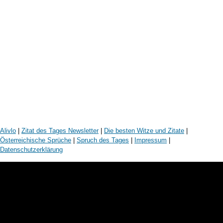
Alivlo
|
Zitat des Tages Newsletter
|
Die besten Witze und Zitate
|
Österreichische Sprüche
|
Spruch des Tages
|
Impressum
|
Datenschutzerklärung