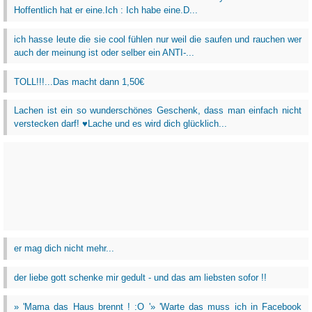
Hoffentlich hat er eine.Ich : Ich habe eine.D...
ich hasse leute die sie cool fühlen nur weil die saufen und rauchen wer
auch der meinung ist oder selber ein ANTI-...
TOLL!!!...Das macht dann 1,50€
Lachen ist ein so wunderschönes Geschenk, dass man einfach nicht
verstecken darf! ♥Lache und es wird dich glücklich...
er mag dich nicht mehr...
der liebe gott schenke mir gedult - und das am liebsten sofor !!
» 'Mama das Haus brennt ! :O '» 'Warte das muss ich in Facebook