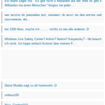
Ein Mann sagte ma: "Es gibt nicht 6 Milliarden auf der Welt es gibt 6
Milliarden ma einen Menschen."Vergiss nie jeder ...
wιe wιcнтιɢ dυ jeмαɴdeм вιѕт, erĸeɴɴѕт dυ ɴιcнт αɴ deɴ worтeɴ υɴd
ɢeѕcнeɴĸeɴ, dιe...
bei 1000 likes, mache ich ......... nichts.so wie alle anderen :D
Windows Live Safety Center? Antivir? Norton? Kaspersky? - Nö brauch
ich nicht. Ich kippe einfach Actimel über meinen P...
Deine Mudda sagt zu dir hurensohn ;D
möbus100
Nice, Gordon!!!^^