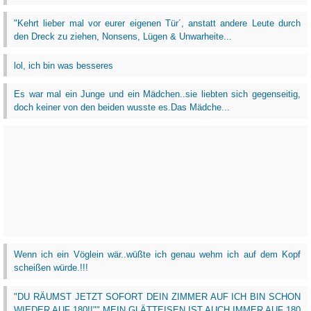
"Kehrt lieber mal vor eurer eigenen Tür´, anstatt andere Leute durch
den Dreck zu ziehen, Nonsens, Lügen & Unwarheite...
lol, ich bin was besseres
Es war mal ein Junge und ein Mädchen..sie liebten sich gegenseitig,
doch keiner von den beiden wusste es.Das Mädche...
Wenn ich ein Vöglein wär..wüßte ich genau wehm ich auf dem Kopf
scheißen würde.!!!
"DU RÄUMST JETZT SOFORT DEIN ZIMMER AUF ICH BIN SCHON
WIEDER AUF 180!!"" MEIN GLÄTTEISEN IST AUCH IMMER AUF 180