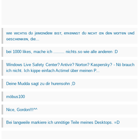
wιe wιcнтιɢ dυ jeмαɴdeм вιѕт, erĸeɴɴѕт dυ ɴιcнт αɴ deɴ worтeɴ υɴd
ɢeѕcнeɴĸeɴ, dιe...
bei 1000 likes, mache ich ......... nichts.so wie alle anderen :D
Windows Live Safety Center? Antivir? Norton? Kaspersky? - Nö brauch
ich nicht. Ich kippe einfach Actimel über meinen P...
Deine Mudda sagt zu dir hurensohn ;D
möbus100
Nice, Gordon!!!^^
Bei langweile markiere ich unnötige Teile meines Desktops. =D