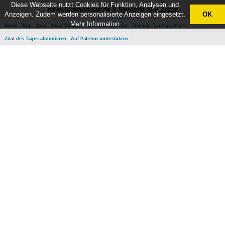
Diese Webseite nutzt Cookies für Funktion, Analysen und
www.likemonster.de // Sprüche und Zitate
Anzeigen. Zudem werden personalisierte Anzeigen eingesetzt.
OK
Mehr Information
Home
App
Quiz
Neue Sprüche
Beliebte Sprüche
Themen
Lustige Witze
Zitat des Tages abonnieren
Auf Patreon unterstützen