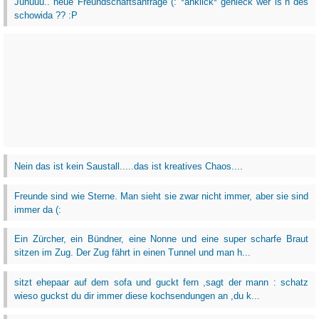
Juhuuu.. neue Freundschaftsanfrage (: *anklick* gehleck wer is´n des
schowida ?? :P
Nein das ist kein Saustall.....das ist kreatives Chaos....
Freunde sind wie Sterne. Man sieht sie zwar nicht immer, aber sie sind
immer da (:
Ein Zürcher, ein Bündner, eine Nonne und eine super scharfe Braut
sitzen im Zug. Der Zug fährt in einen Tunnel und man h...
sitzt ehepaar auf dem sofa und guckt fern ,sagt der mann : schatz
wieso guckst du dir immer diese kochsendungen an ,du k...