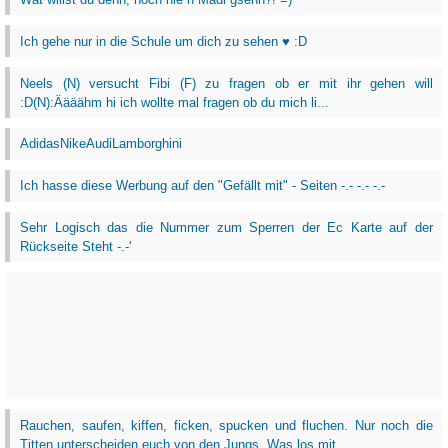
Ich gehe nur in die Schule um dich zu sehen ♥ :D
Neels (N) versucht Fibi (F) zu fragen ob er mit ihr gehen will
:D(N):Äääähm hi ich wollte mal fragen ob du mich li...
AdidasNikeAudiLamborghini
Ich hasse diese Werbung auf den "Gefällt mit" - Seiten -.- -.- -.-
Sehr Logisch das die Nummer zum Sperren der Ec Karte auf der
Rückseite Steht -.-'
Rauchen, saufen, kiffen, ficken, spucken und fluchen. Nur noch die
Titten unterscheiden euch von den Jungs. Was los mit ...