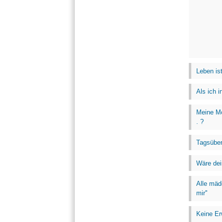
Leben is
Als ich 
Meine Mo
. ?
Tagsüber
Wäre dein
Alle mäd
mir''
Keine Er