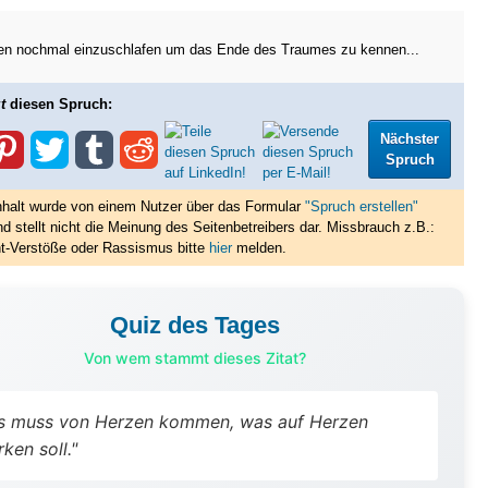
en nochmal einzuschlafen um das Ende des Traumes zu kennen...
t
diesen Spruch:
Nächster
Spruch
nhalt wurde von einem Nutzer über das Formular
"Spruch erstellen"
nd stellt nicht die Meinung des Seitenbetreibers dar. Missbrauch z.B.:
t-Verstöße oder Rassismus bitte
hier
melden.
Quiz des Tages
Von wem stammt dieses Zitat?
s muss von Herzen kommen, was auf Herzen
rken soll."