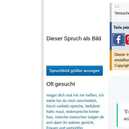
Versuch
Teile
jetz
Dieser Spruch als Bild
Dieser I
erstellt
u
Copyrigh
Spruchbild größer anzeigen
Oft gesucht
magst dich mal mit mir treffen
,
ich
warte bis du mich anschreibst
,
frisch verliebt sprüche
,
beifahrer
"E
halts maul
,
widerspreche keiner
frau
,
manche menschen zeigen dir
wi
erst dann ihr wahres gesicht
,
Frauen und vernünftig