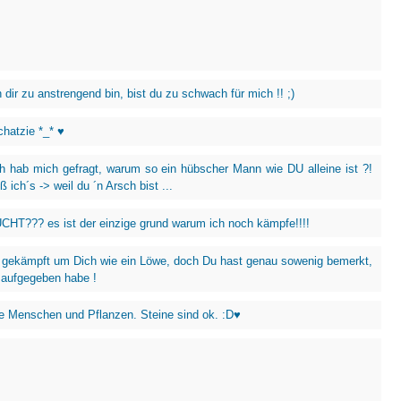
dir zu anstrengend bin, bist du zu schwach für mich !! ;)
chatzie *_* ♥
ch hab mich gefragt, warum so ein hübscher Mann wie DU alleine ist ?!
ß ich´s -> weil du ´n Arsch bist ...
T??? es ist der einzige grund warum ich noch kämpfe!!!!
 gekämpft um Dich wie ein Löwe, doch Du hast genau sowenig bemerkt,
 aufgegeben habe !
e Menschen und Pflanzen. Steine sind ok. :D♥