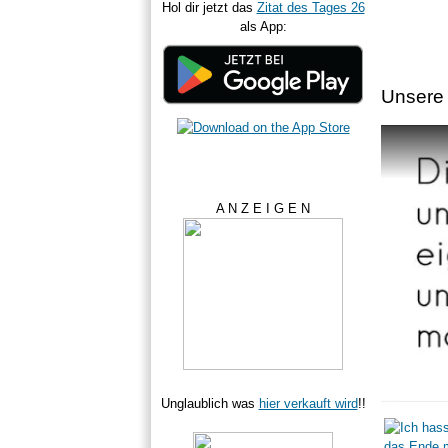
Hol dir jetzt das
Zitat des Tages 26
als App:
Unsere 
A N Z E I G E N
Unglaublich was
hier verkauft wird
!!