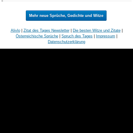
Mehr neue Sprüche, Gedichte und Witze
Alivlo
|
Zitat des Tages Newsletter
|
Die besten Witze und Zitate
|
Österreichische Sprüche
|
Spruch des Tages
|
Impressum
|
Datenschutzerklärung