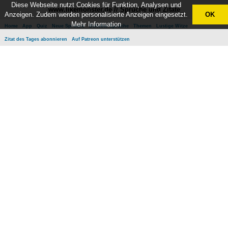
Diese Webseite nutzt Cookies für Funktion, Analysen und
www.likemonster.de // Sprüche und Zitate
Anzeigen. Zudem werden personalisierte Anzeigen eingesetzt.
OK
Mehr Information
Home
App
Quiz
Neue Sprüche
Beliebte Sprüche
Themen
Lustige Witze
Zitat des Tages abonnieren
Auf Patreon unterstützen