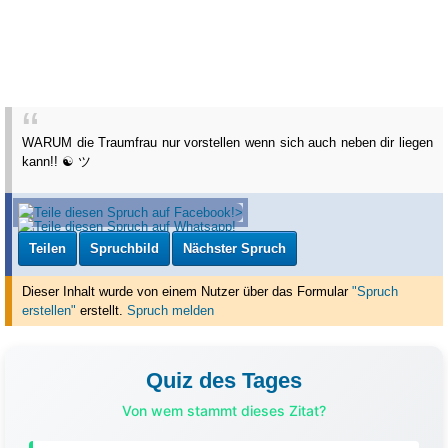
WARUM die Traumfrau nur vorstellen wenn sich auch neben dir liegen
kann!! ☯ ツ
Teilen
Spruchbild
Nächster Spruch
Dieser Inhalt wurde von einem Nutzer über das Formular
"Spruch
erstellen"
erstellt
.
Spruch melden
Quiz des Tages
Von wem stammt dieses Zitat?