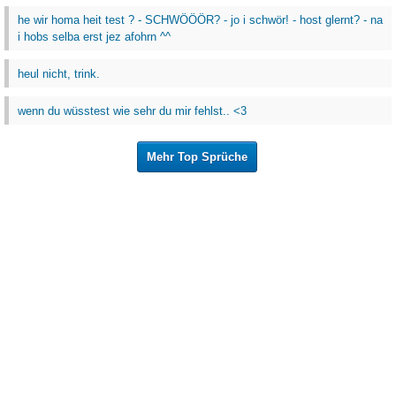
he wir homa heit test ? - SCHWÖÖÖR? - jo i schwör! - host glernt? - na
i hobs selba erst jez afohrn ^^
heul nicht, trink.
wenn du wüsstest wie sehr du mir fehlst.. <3
Mehr Top Sprüche