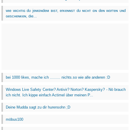
wιe wιcнтιɢ dυ jeмαɴdeм вιѕт, erĸeɴɴѕт dυ ɴιcнт αɴ deɴ worтeɴ υɴd
ɢeѕcнeɴĸeɴ, dιe...
bei 1000 likes, mache ich ......... nichts.so wie alle anderen :D
Windows Live Safety Center? Antivir? Norton? Kaspersky? - Nö brauch
ich nicht. Ich kippe einfach Actimel über meinen P...
Deine Mudda sagt zu dir hurensohn ;D
möbus100