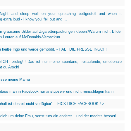
Night and sleep well on your quitsching bettgestell and when it
g extra loud - i know youl fell out and ...
en grausame Bilder auf Zigarettenpackungen kleben?Warum nicht Bilder
en Leuten auf McDonalds-Verpackun...
ch heiße Ingo und werde gemobbt. - HALT DIE FRESSE INGO!!!
NICHT zickig!!! Das ist nur meine spontane, freilaufende, emotionale
ät du Arsch!
misse meine Mama
dass man in Facebook nur anstupsen- und nicht reinschlagen kann
Inhalt ist derzeit nicht verfügbar" .. FICK DICH FACEBOOK ! >.
ich um deine Frau, sonst tuts ein anderer... und der machts besser!