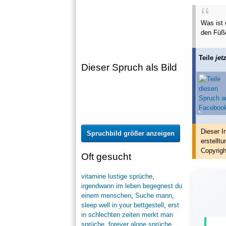
Was ist
den Füß
Teile
jetz
Dieser Spruch als Bild
Dieser I
Spruchbild größer anzeigen
erstellt
u
Copyrigh
Oft gesucht
vitamine lustige sprüche
,
irgendwann im leben begegnest du
einem menschen
,
Suche mann
,
sleep well in your bettgestell
,
erst
in schlechten zeiten merkt man
sprüche
,
forever alone sprüche
,