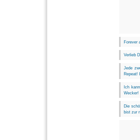
Forever a
Verlieb D
Jede zwe
Repeat! I
Ich kann
Wecker!
Die schö
bist zur r