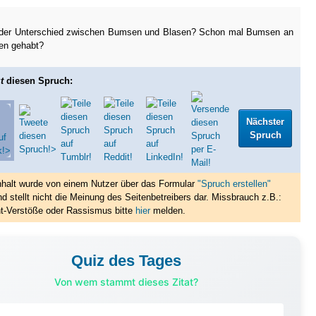
 der Unterschied zwischen Bumsen und Blasen? Schon mal Bumsen an
en gehabt?
t
diesen Spruch:
Nächster
Spruch
nhalt wurde von einem Nutzer über das Formular
"Spruch erstellen"
nd stellt nicht die Meinung des Seitenbetreibers dar. Missbrauch z.B.:
t-Verstöße oder Rassismus bitte
hier
melden.
Quiz des Tages
Von wem stammt dieses Zitat?