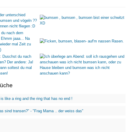
rüche
 is like a ring and the ring that has no end !
s sind transen?" - "Frag Mama .. der weiss das"