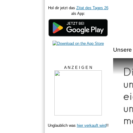
Hol dir jetzt das
Zitat des Tages 26
als App:
Unsere 
A N Z E I G E N
Unglaublich was
hier verkauft wird
!!