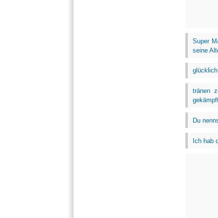
Super Ma
seine Alt
glücklich
tränen 
gekämpft 
Du nennst
Ich hab d