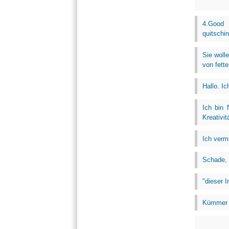
4.Good 
quitschin
Sie woll
von fett
Hallo. I
Ich bin 
Kreativit
Ich ver
Schade, 
"dieser 
Kümmer d