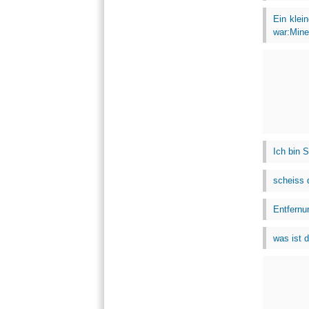
Ein klei
war:Minec
Ich bin 
scheiss d
Entfernu
was ist 