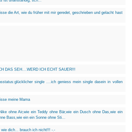
s ist unanständig, sch...
sse die Art, wie du früher mit mir geredet, geschrieben und gelacht hast
H DAS SEH....WERD ICH ECHT SAUER!!!
sstatus:glücklicher single ....ich geniess mein single dasein in vollen
misse meine Mama
Nike ohne Air,wie ein Teddy ohne Bär,wie ein Dusch ohne Das,wie ein
hne Bass,wie ein ein Sonne ohne Sti...
wie dich... brauch ich nicht!!! -.-