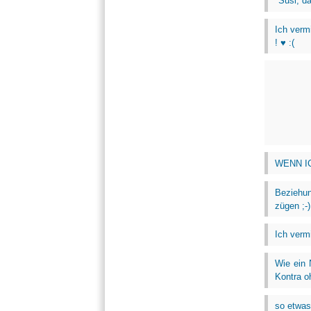
"Susi, da
Ich vermi
! ♥ :(
WENN IC
Beziehun
zügen ;-)
Ich ver
Wie ein 
Kontra o
so etwas 