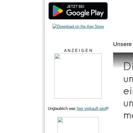
Unsere 
A N Z E I G E N
Unglaublich was
hier verkauft wird
!!