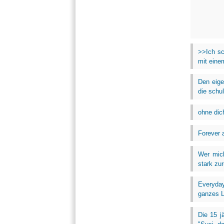
>>Ich sc
mit eine
Den eige
die schul
ohne dic
Forever a
Wer mich
stark zur
Everyday
ganzes Le
Die 15 j