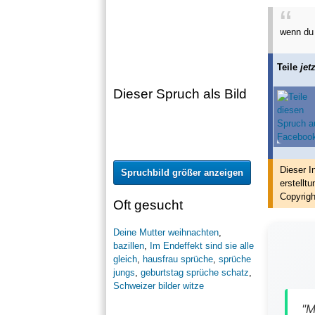
wenn du 
Teile
jetz
Dieser Spruch als Bild
Dieser I
Spruchbild größer anzeigen
erstellt
u
Copyrigh
Oft gesucht
Deine Mutter weihnachten
,
bazillen
,
Im Endeffekt sind sie alle
gleich
,
hausfrau sprüche
,
sprüche
jungs
,
geburtstag sprüche schatz
,
Schweizer bilder witze
"M