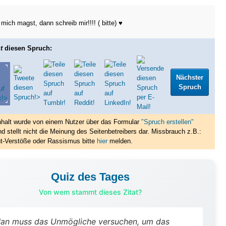
mich magst, dann schreib mir!!!! ( bitte) ♥
t
diesen Spruch:
Nächster
Spruch
nhalt wurde von einem Nutzer über das Formular
"Spruch erstellen"
nd stellt nicht die Meinung des Seitenbetreibers dar. Missbrauch z.B.:
t-Verstöße oder Rassismus bitte
hier
melden.
Quiz des Tages
Von wem stammt dieses Zitat?
an muss das Unmögliche versuchen, um das