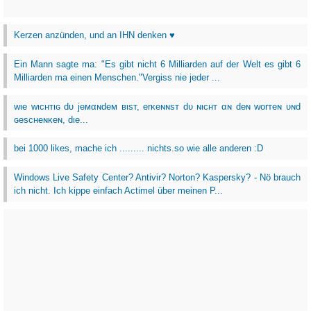
Kerzen anzünden, und an IHN denken ♥
Ein Mann sagte ma: "Es gibt nicht 6 Milliarden auf der Welt es gibt 6
Milliarden ma einen Menschen."Vergiss nie jeder ...
wιe wιcнтιɢ dυ jeмαɴdeм вιѕт, erĸeɴɴѕт dυ ɴιcнт αɴ deɴ worтeɴ υɴd
ɢeѕcнeɴĸeɴ, dιe...
bei 1000 likes, mache ich ......... nichts.so wie alle anderen :D
Windows Live Safety Center? Antivir? Norton? Kaspersky? - Nö brauch
ich nicht. Ich kippe einfach Actimel über meinen P...