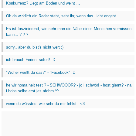
Konkurrenz? Liegt am Boden und weint …
Ob da wirklich ein Radar steht, seht ihr, wenn das Licht angeht...
Es ist faszinierend, wie sehr man die Nähe eines Menschen vermissen
kann... ? ? ?
sorry.. aber du bist's nicht wert ;)
ich brauch Ferien, sofort! :D
"Woher weißt du das?" - "Facebook" :D
he wir homa heit test ? - SCHWÖÖÖR? - jo i schwör! - host glernt? - na
i hobs selba erst jez afohrn ^^
wenn du wüsstest wie sehr du mir fehlst.. <3