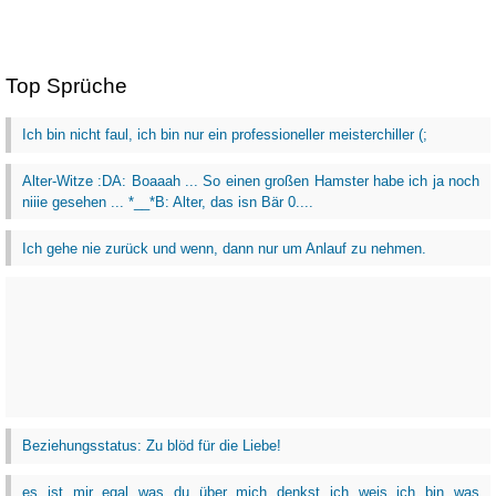
Top Sprüche
Ich bin nicht faul, ich bin nur ein professioneller meisterchiller (;
Alter-Witze :DA: Boaaah ... So einen großen Hamster habe ich ja noch
niiie gesehen ... *__*B: Alter, das isn Bär 0....
Ich gehe nie zurück und wenn, dann nur um Anlauf zu nehmen.
Beziehungsstatus: Zu blöd für die Liebe!
es ist mir egal was du über mich denkst ich weis ich bin was