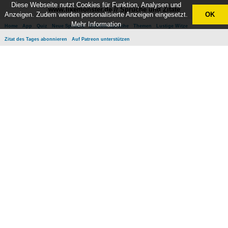
Diese Webseite nutzt Cookies für Funktion, Analysen und
www.likemonster.de // Sprüche und Zitate
Anzeigen. Zudem werden personalisierte Anzeigen eingesetzt.
OK
Mehr Information
Home
App
Quiz
Neue Sprüche
Beliebte Sprüche
Themen
Lustige Witze
Zitat des Tages abonnieren
Auf Patreon unterstützen