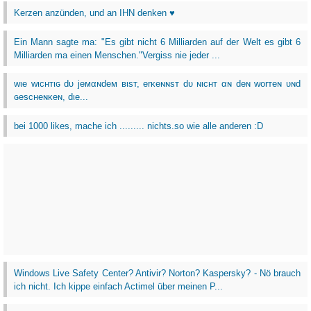
Kerzen anzünden, und an IHN denken ♥
Ein Mann sagte ma: "Es gibt nicht 6 Milliarden auf der Welt es gibt 6
Milliarden ma einen Menschen."Vergiss nie jeder ...
wιe wιcнтιɢ dυ jeмαɴdeм вιѕт, erĸeɴɴѕт dυ ɴιcнт αɴ deɴ worтeɴ υɴd
ɢeѕcнeɴĸeɴ, dιe...
bei 1000 likes, mache ich ......... nichts.so wie alle anderen :D
Windows Live Safety Center? Antivir? Norton? Kaspersky? - Nö brauch
ich nicht. Ich kippe einfach Actimel über meinen P...