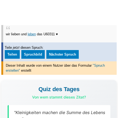
wir lieben und
leben
das U60311 ♥
Teile
jetzt
diesen Spruch:
Teilen
Spruchbild
Nächster Spruch
Dieser Inhalt wurde von einem Nutzer über das Formular
"Spruch
erstellen"
erstellt
Quiz des Tages
Von wem stammt dieses Zitat?
"Kleinigkeiten machen die Summe des Lebens