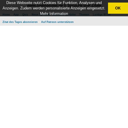
Diese Webseite nutzt Cookies für Funktion, Analysen und
www.likemonster.de // Sprüche und Zitate
Anzeigen. Zudem werden personalisierte Anzeigen eingesetzt.
OK
Mehr Information
Home
App
Quiz
Neue Sprüche
Beliebte Sprüche
Themen
Lustige Witze
Zitat des Tages abonnieren
Auf Patreon unterstützen