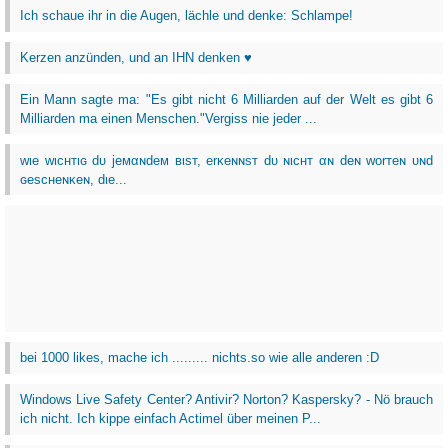
Ich schaue ihr in die Augen, lächle und denke: Schlampe!
Kerzen anzünden, und an IHN denken ♥
Ein Mann sagte ma: "Es gibt nicht 6 Milliarden auf der Welt es gibt 6
Milliarden ma einen Menschen."Vergiss nie jeder ...
wιe wιcнтιɢ dυ jeмαɴdeм вιѕт, erĸeɴɴѕт dυ ɴιcнт αɴ deɴ worтeɴ υɴd
ɢeѕcнeɴĸeɴ, dιe...
bei 1000 likes, mache ich ......... nichts.so wie alle anderen :D
Windows Live Safety Center? Antivir? Norton? Kaspersky? - Nö brauch
ich nicht. Ich kippe einfach Actimel über meinen P...